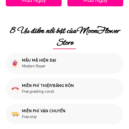
Mua Ngay
Mua Ngay
8 Ưu điểm nổi bật của MoonFlower
Store
MẪU MÃ HIỆN ĐẠI
Modern flower
MIỄN PHÍ THIỆP/BĂNG RÔN
Free greeting cards
MIỄN PHÍ VẬN CHUYỂN
Free ship