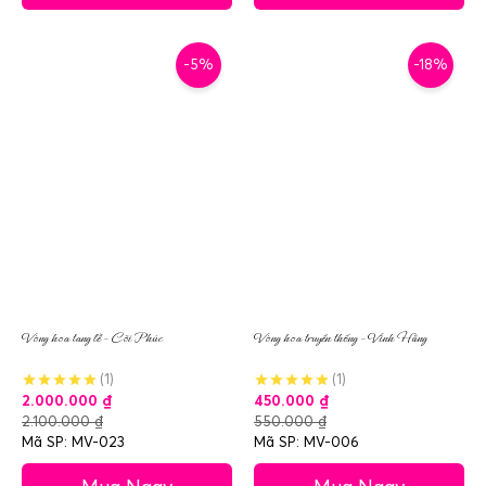
-5%
-18%
Vòng hoa tang lễ – Cõi Phúc
Vòng hoa truyền thống – Vĩnh Hằng
(1)
(1)
2.000.000
₫
450.000
₫
2.100.000
₫
550.000
₫
Mã SP: MV-023
Mã SP: MV-006