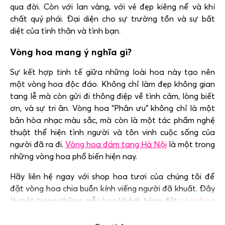
qua đời. Còn với lan vàng, với vẻ đẹp kiêng nể và khí
chất quý phái. Đại diện cho sự trường tồn và sự bất
diệt của tình thân và tình bạn.
Vòng hoa mang ý nghĩa gì?
Sự kết hợp tinh tế giữa những loài hoa này tạo nên
một vòng hoa độc đáo. Không chỉ làm đẹp không gian
tang lễ mà còn gửi đi thông điệp về tình cảm, lòng biết
ơn, và sự tri ân. Vòng hoa “Phân ưu” không chỉ là một
bản hòa nhạc màu sắc, mà còn là một tác phẩm nghệ
thuật thể hiện tình người và tôn vinh cuộc sống của
người đã ra đi.
Vòng hoa đám tang Hà Nội
là một trong
những vòng hoa phổ biến hiện nay.
Hãy liên hệ ngay với shop hoa tươi của chúng tôi để
đặt vòng hoa chia buồn kính viếng người đã khuất. Đây
là một trong những mẫu hoa khách hàng đặt
vòng hoa
đám ma phùng hưng
, NTL 354, 198,… nhiều nhất.