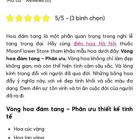
Mô tả
Reviews (0)
5/5 - (3 bình chọn)
Hoa đám tang là một phần quan trọng trong nghi lễ
tang trọng đại. Hãy cùng
điện hoa Hà Nội
thuộc
MoonFlower Store tham khảo mẫu hoa dưới đây:
Vòng
hoa đám tang – Phân ưu.
Vòng hoa không chỉ làm đẹp
không gian, mà còn thể hiện tình cảm sâu sắc. Và lòng
kính trọng đối với người đã qua đời. Những bông hoa
đầy ý nghĩa này, với vẻ đẹp tinh khôi và sắc màu đa
dạng. Đem đến sự tôn vinh và tri ân cuộc đời của người
đã ra đi.
Vòng hoa đám tang – Phân ưu thiết kế tinh
tế
Hoa cúc vàng
Hoa lan vàng