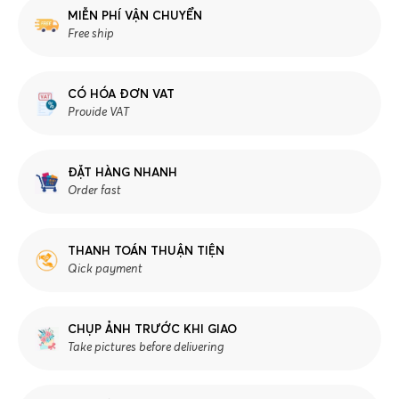
MIỄN PHÍ VẬN CHUYỂN
Free ship
CÓ HÓA ĐƠN VAT
Provide VAT
ĐẶT HÀNG NHANH
Order fast
THANH TOÁN THUẬN TIỆN
Qick payment
CHỤP ẢNH TRƯỚC KHI GIAO
Take pictures before delivering