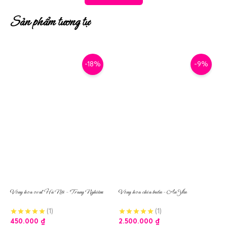
Sản phẩm tương tự
-18%
-9%
Vòng hoa oval Hà Nội – Trang Nghiêm
Vòng hoa chia buồn – An Yên
(1)
(1)
450.000
₫
2.500.000
₫