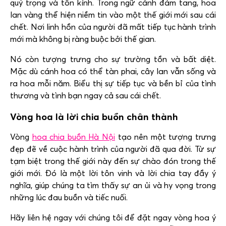
quý trọng và tôn kính. Trong ngữ cảnh đám tang, hoa
lan vàng thể hiện niềm tin vào một thế giới mới sau cái
chết. Nơi linh hồn của người đã mất tiếp tục hành trình
mới mà không bị ràng buộc bởi thế gian.
Nó còn tượng trưng cho sự trường tồn và bất diệt.
Mặc dù cánh hoa có thể tàn phai, cây lan vẫn sống và
ra hoa mỗi năm. Biểu thị sự tiếp tục và bền bỉ của tình
thương và tình bạn ngay cả sau cái chết.
Vòng hoa là lời chia buồn chân thành
Vòng
hoa chia buồn Hà Nội
tạo nên một tượng trưng
đẹp đẽ về cuộc hành trình của người đã qua đời. Từ sự
tạm biệt trong thế giới này đến sự chào đón trong thế
giới mới. Đó là một lời tôn vinh và lời chia tay đầy ý
nghĩa, giúp chúng ta tìm thấy sự an ủi và hy vọng trong
những lúc đau buồn và tiếc nuối.
Hãy liên hệ ngay với chúng tôi để đặt ngay vòng hoa ý