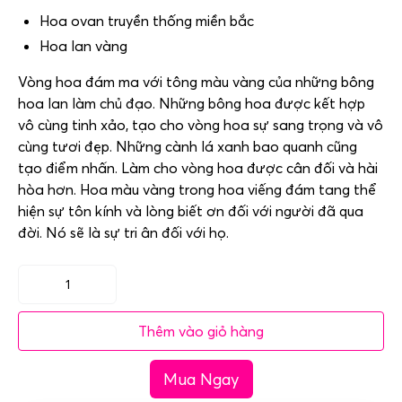
Hoa ovan truyền thống miền bắc
Hoa lan vàng
Vòng hoa đám ma với tông màu vàng của những bông
hoa lan làm chủ đạo. Những bông hoa được kết hợp
vô cùng tinh xảo, tạo cho vòng hoa sự sang trọng và vô
cùng tươi đẹp. Những cành lá xanh bao quanh cũng
tạo điểm nhấn. Làm cho vòng hoa được cân đối và hài
hòa hơn. Hoa màu vàng trong hoa viếng đám tang thể
hiện sự tôn kính và lòng biết ơn đối với người đã qua
đời. Nó sẽ là sự tri ân đối với họ.
Vòng
hoa
Thêm vào giỏ hàng
đám
tang
Mua Ngay
-
Thế