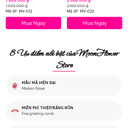
1.400.000
₫
2.000.000
₫
1.500.000
₫
2.100.000
₫
Mã SP: MV-012
Mã SP: MV-023
Mua Ngay
Mua Ngay
8 Ưu điểm nổi bật của MoonFlower
Store
MẪU MÃ HIỆN ĐẠI
Modern flower
MIỄN PHÍ THIỆP/BĂNG RÔN
Free greeting cards