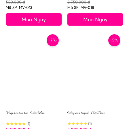
550.000
₫
2.750.000
₫
Mã SP: MV-013
Mã SP: MV-018
Mua Ngay
Mua Ngay
-7%
-5%
Vòng hoa lan tím – Viên Mãn
Vòng hoa tang lễ – Cõi Phúc
(1)
(1)