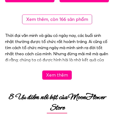
Xem thêm, còn 166 sản phẩm
Thời đại văn minh và giàu có ngày nay, các buổi sinh
nhật thường được tổ chức rất hoành tráng. Ai cũng cố
tìm cách tổ chức mừng ngày mà mình sinh ra đời tốt
nhất theo cách của mình. Nhưng đừng mải mê mà quên
đi rằng; chúng ta có được hình hài là nhờ kết quả của
tình yêu thương giữa cha và mẹ. Ngày sinh nhật mẹ
cha chính là dịp để ta quay về bên cạnh cha mẹ, nói
Xem thêm
những lời cảm ơn. Giành tặng những đoá
hoa chúc
mừng sinh nhật
mẹ cha, những món quà đầy tình yêu.
Và để cho mẹ cha biết rằng ta yêu thương và hạnh
8 Ưu điểm nổi bật của MoonFlower
phúc biết nhường nào khi được làm con của mẹ, làm
con của cha.
Store
” À a á ơi … Chim trời ai dễ đếm lông, nuôi con ai nỡ tính