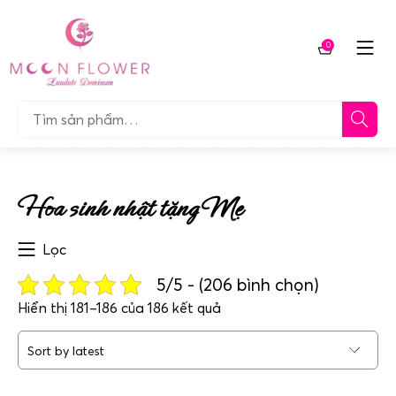
Chuyển
tới
0
nội
Giỏ
dung
hàng
Tìm…
Hoa sinh nhật tặng Mẹ
Lọc
5/5 - (206 bình chọn)
Sorted
Hiển thị 181–186 của 186 kết quả
by
latest