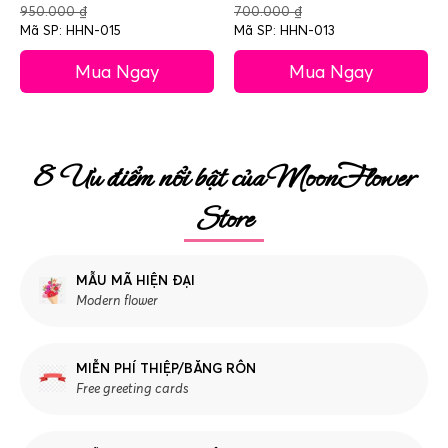
950.000
₫
700.000
₫
Mã SP: HHN-015
Mã SP: HHN-013
Mua Ngay
Mua Ngay
8 Ưu điểm nổi bật của MoonFlower
Store
MẪU MÃ HIỆN ĐẠI
Modern flower
MIỄN PHÍ THIỆP/BĂNG RÔN
Free greeting cards