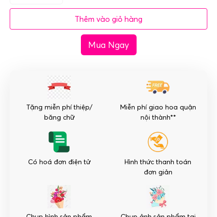
hoa
Thêm vào giỏ hàng
để
bàn
Mua Ngay
–
Tuổi
Trẻ
số
lượng
Tặng miễn phí thiệp/
Miễn phí giao hoa quận
băng chữ
nội thành**
Có hoá đơn điện tử
Hình thức thanh toán
đơn giản
Chụp hình sản phẩm
Chụp ảnh sản phẩm tại