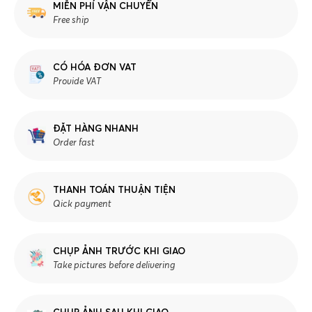
MIỄN PHÍ VẬN CHUYỂN
Free ship
CÓ HÓA ĐƠN VAT
Provide VAT
ĐẶT HÀNG NHANH
Order fast
THANH TOÁN THUẬN TIỆN
Qick payment
CHỤP ẢNH TRƯỚC KHI GIAO
Take pictures before delivering