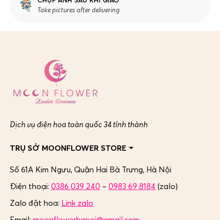
CHỤP ẢNH SAU KHI GIAO
Take pictures after delivering
Dịch vụ điện hoa toàn quốc 34 tỉnh thành
TRỤ SỞ MOONFLOWER STORE
Số 61A Kim Ngưu, Quận Hai Bà Trưng,
Hà Nội
Điện thoại:
0386 039 240
–
0983 69 8184
(zalo)
Zalo đặt hoa:
Link zalo
Email:
moonflowerhanoi@gmail.com