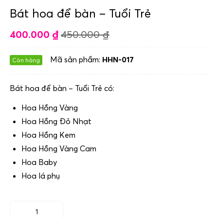
Bát hoa để bàn – Tuổi Trẻ
400.000
₫
450.000
₫
Mã sản phẩm:
HHN-017
Còn hàng
Bát hoa để bàn – Tuổi Trẻ có:
Hoa Hồng Vàng
Hoa Hồng Đỏ Nhạt
Hoa Hồng Kem
Hoa Hồng Vàng Cam
Hoa Baby
Hoa lá phụ
Bát