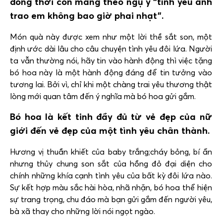
đồng thời còn mang theo ngụ ý “tình yêu anh
trao em không bao giờ phai nhạt”.
Món quà này được xem như một lời thề sắt son, một
định ước dài lâu cho câu chuyện tình yêu đôi lứa. Người
ta vẫn thường nói, hãy tin vào hành động thì việc tặng
bó hoa này là một hành động đáng để tin tưởng vào
tương lai. Bởi vì, chỉ khi một chàng trai yêu thương thật
lòng mới quan tâm đến ý nghĩa mà bó hoa gửi gắm.
Bó hoa là kết tinh đầy đủ từ vẻ đẹp của nữ
giới đến vẻ đẹp của một tình yêu chân thành.
Hương vị thuần khiết của baby trắng;cháy bỏng, bí ẩn
nhưng thủy chung son sắt của hồng đỏ đại diện cho
chính những khía cạnh tình yêu của bất kỳ đôi lứa nào.
Sự kết hợp màu sắc hài hòa, nhã nhặn, bó hoa thể hiện
sự trang trọng, chu đáo mà bạn gửi gắm đến người yêu,
bà xã thay cho những lời nói ngọt ngào.