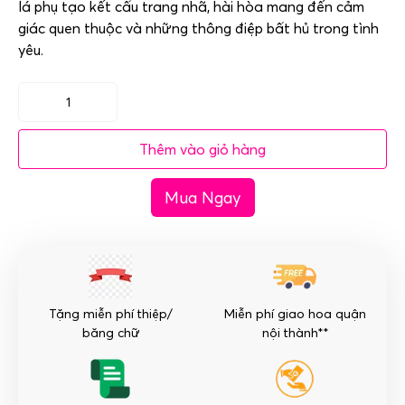
lá phụ tạo kết cấu trang nhã, hài hòa mang đến cảm
giác quen thuộc và những thông điệp bất hủ trong tình
yêu.
Bó
hoa
Thêm vào giỏ hàng
99
bông
Mua Ngay
hoa
hồng
đỏ
số
lượng
Tặng miễn phí thiệp/
Miễn phí giao hoa quận
băng chữ
nội thành**