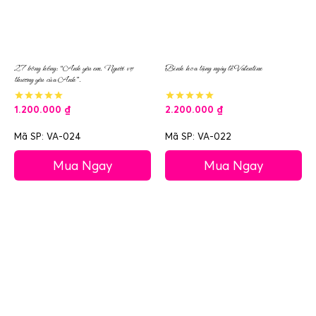
27 bông hồng: “Anh yêu em. Người vợ
Bình hoa tặng ngày lễ Valentine
thương yêu của Anh”.
1.200.000
₫
2.200.000
₫
Mã SP: VA-024
Mã SP: VA-022
Mua Ngay
Mua Ngay