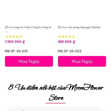
Bó hoa baby siêu to kèm 1 bông hoa hồng đỏ
Bó hoa cẩm chướng hồng ngày Valentine
–...
1.500.000
₫
650.000
₫
Mã SP: VA-010
Mã SP: VA-002
Mua Ngay
Mua Ngay
8 Ưu điểm nổi bật của MoonFlower
Store