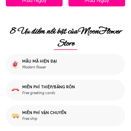
Mua Ngay
Mua Ngay
8 Ưu điểm nổi bật của MoonFlower
Store
MẪU MÃ HIỆN ĐẠI
Modern flower
MIỄN PHÍ THIỆP/BĂNG RÔN
Free greeting cards
MIỄN PHÍ VẬN CHUYỂN
Free ship