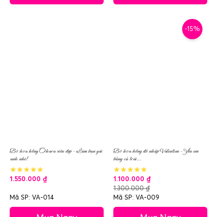
-15%
Bó hoa hồng Ohara siêu đẹp – Làm bạn gái
Bó hoa hồng đỏ nhập Valentine – Yêu em
anh nhé!
bằng cả trái...
1.550.000
₫
1.100.000
₫
1.300.000
₫
Mã SP: VA-014
Mã SP: VA-009