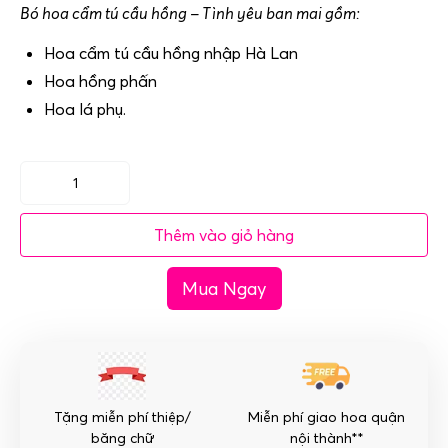
Bó hoa cẩm tú cầu hồng – Tình yêu ban mai gồm:
Hoa cẩm tú cầu hồng nhập Hà Lan
Hoa hồng phấn
Hoa lá phụ.
Bó
hoa
Thêm vào giỏ hàng
cẩm
tú
Mua Ngay
cầu
hồng
-
Tình
yêu
ban
Tặng miễn phí thiệp/
Miễn phí giao hoa quận
mai
băng chữ
nội thành**