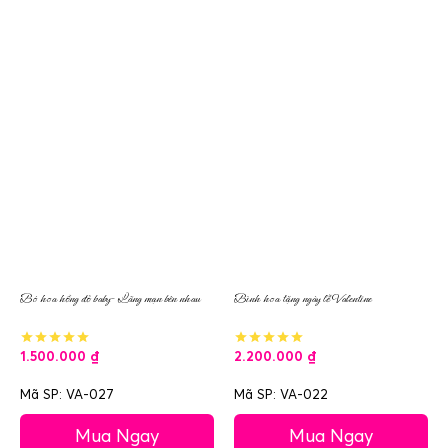
Bó hoa hồng đỏ baby- Lãng mạn bên nhau
Bình hoa tặng ngày lễ Valentine
1.500.000
₫
2.200.000
₫
Mã SP: VA-027
Mã SP: VA-022
Mua Ngay
Mua Ngay