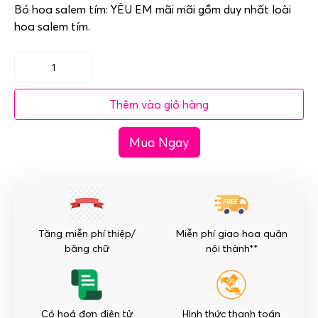
Bó hoa salem tím: YÊU EM mãi mãi gồm duy nhất loài
hoa salem tím.
Bó
hoa
Thêm vào giỏ hàng
salem
tím
Mua Ngay
nhập-
Yêu
em
mãi
mãi
số
Tặng miễn phí thiệp/
Miễn phí giao hoa quận
lượng
băng chữ
nội thành**
Có hoá đơn điện tử
Hình thức thanh toán