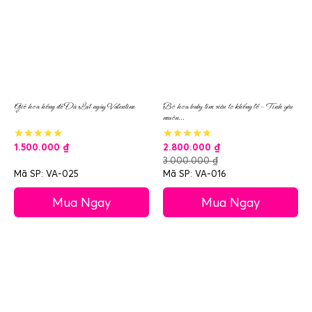
Giỏ hoa hồng đỏ Đà Lạt ngày Valentine
Bó hoa baby tím siêu to khổng lồ – Tình yêu
muôn...
1.500.000
₫
2.800.000
₫
3.000.000
₫
Mã SP: VA-025
Mã SP: VA-016
Mua Ngay
Mua Ngay