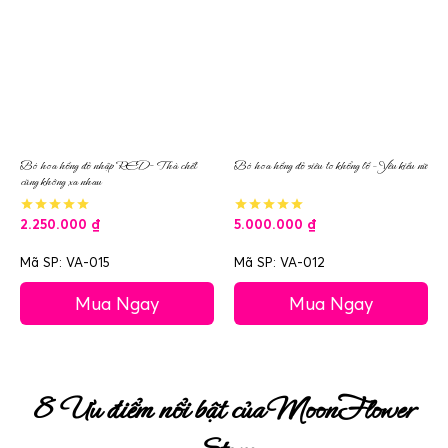
Bó hoa hồng đỏ nhập RED- Thà chết
Bó hoa hồng đỏ siêu to khổng lồ – Yêu kiều nữ
cũng không xa nhau
2.250.000
₫
5.000.000
₫
Mã SP: VA-015
Mã SP: VA-012
Mua Ngay
Mua Ngay
8 Ưu điểm nổi bật của MoonFlower