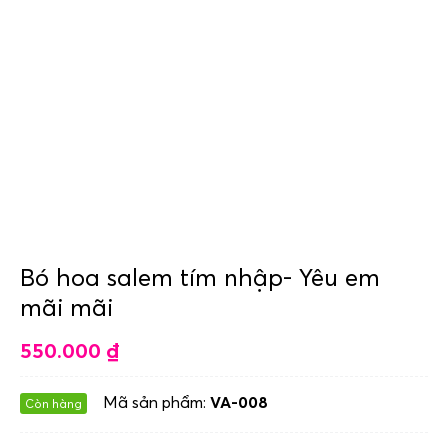
Bó hoa salem tím nhập- Yêu em
mãi mãi
550.000
₫
Mã sản phẩm:
VA-008
Còn hàng