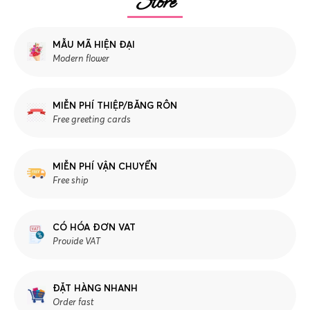
Store
MẪU MÃ HIỆN ĐẠI
Modern flower
MIỄN PHÍ THIỆP/BĂNG RÔN
Free greeting cards
MIỄN PHÍ VẬN CHUYỂN
Free ship
CÓ HÓA ĐƠN VAT
Provide VAT
ĐẶT HÀNG NHANH
Order fast