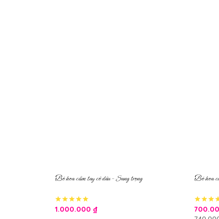
Bó hoa cầm tay cô dâu – Sang trọng
Bó hoa cư
1.000.000
₫
700.0
740.00