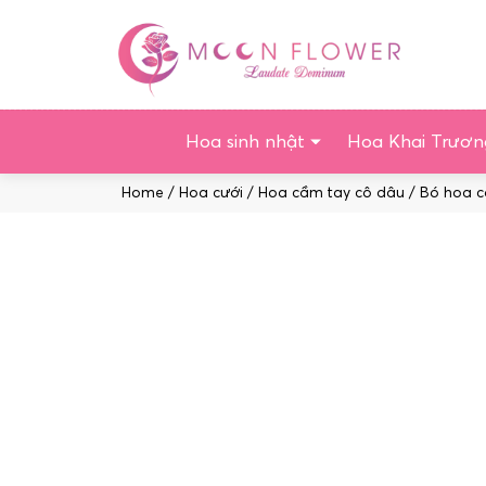
Chuyển
tới
nội
dung
Hoa sinh nhật
Hoa Khai Trươn
Home
/
Hoa cưới
/
Hoa cầm tay cô dâu
/ Bó hoa c