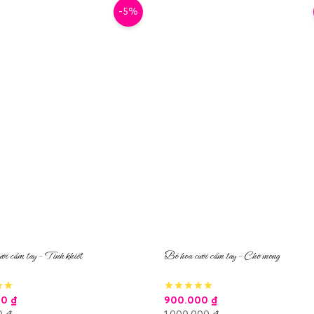
-5%
ới cầm tay – Tinh khiết
Bó hoa cưới cầm tay – Chờ mong
00
₫
900.000
₫
0
₫
1.000.000
₫