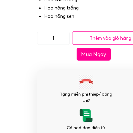
Hoa hồng trắng
Hoa hồng sen
Thêm vào giỏ hàng
Bó
hoa
Mua Ngay
cô
dâu
-
Ngày
bên
anh
Tặng miễn phí thiệp/ băng
số
chữ
lượng
Có hoá đơn điện tử