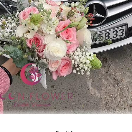
Bó hoa cô dâu – Ngày bên anh