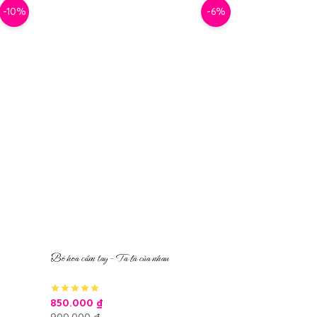
-10%
-6%
Bó hoa cầm tay – Ta là của nhau
850.000
₫
900.000
₫