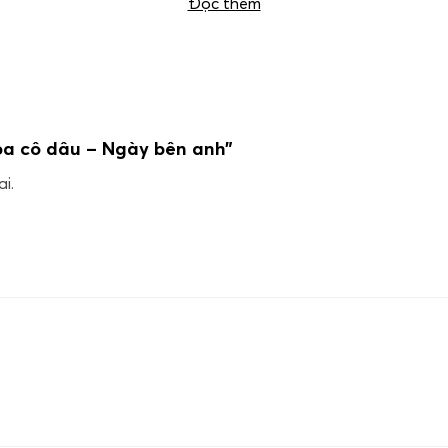
Đọc thêm
oa cô dâu – Ngày bên anh”
i.