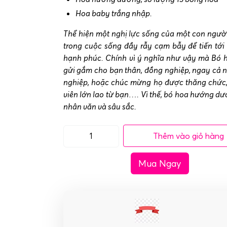
Hoa baby trắng nhập.
Thể hiện một nghị lực sống của một con ngườ
trong cuộc sống đầy rẫy cạm bẫy để tiến tới 
hạnh phúc. Chính vì ý nghĩa như vậy mà Bó 
gửi gắm cho bạn thân, đồng nghiệp, ngay cả ng
nghiệp, hoặc chúc mừng họ được thăng chức,
viên lớn lao từ bạn…. Vì thế, bó hoa hướng dươ
nhân văn và sâu sắc.
Thêm vào giỏ hàng
Bó
hoa
Mua Ngay
hướng
dương
tặng
sinh
nhật
số