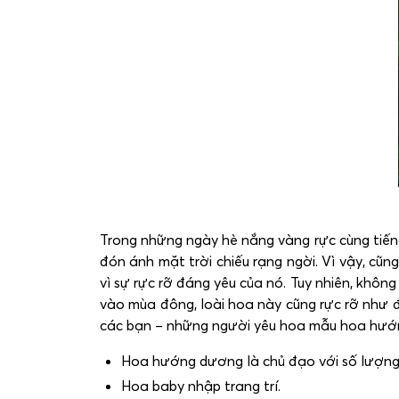
Trong những ngày hè nắng vàng rực cùng tiếng
đón ánh mặt trời chiếu rạng ngời. Vì vậy, cũ
vì sự rực rỡ đáng yêu của nó. Tuy nhiên, khôn
vào mùa đông, loài hoa này cũng rực rỡ như đ
các bạn – những người yêu hoa mẫu hoa hướn
Hoa hướng dương là chủ đạo với số lượng
Hoa baby nhập trang trí.