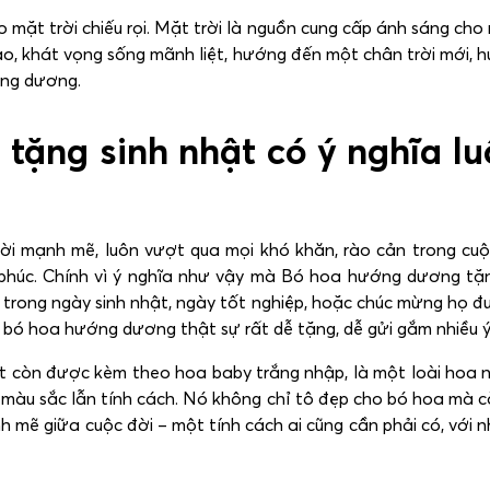
ặt trời chiếu rọi. Mặt trời là nguồn cung cấp ánh sáng cho m
hao, khát vọng sống mãnh liệt, hướng đến một chân trời mới, 
ớng dương.
ặng sinh nhật có ý nghĩa lu
ời mạnh mẽ, luôn vượt qua mọi khó khăn, rào cản trong cuộ
 phúc. Chính vì ý nghĩa như vậy mà Bó hoa hướng dương tặ
i trong ngày sinh nhật, ngày tốt nghiệp, hoặc chúc mừng họ 
 bó hoa hướng dương thật sự rất dễ tặng, dễ gửi gắm nhiều ý
 còn được kèm theo hoa baby trắng nhập, là một loài hoa n
u sắc lẫn tính cách. Nó không chỉ tô đẹp cho bó hoa mà còn
 mẽ giữa cuộc đời – một tính cách ai cũng cần phải có, với