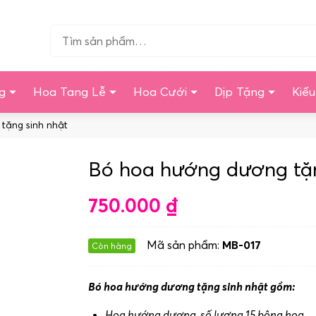
Tìm…
g
Hoa Tang Lễ
Hoa Cưới
Dịp Tặng
Kiể
tặng sinh nhật
Bó hoa hướng dương tặn
750.000
₫
Mã sản phẩm:
MB-017
Còn hàng
Bó hoa hướng dương tặng sinh nhật gồm:
Hoa hướng dương, số lượng 15 bông hoa