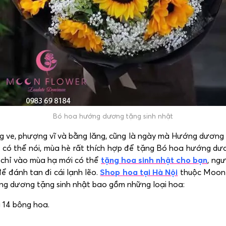
Bó hoa hướng dương tặng sinh nhật
 ve, phượng vĩ và bằng lăng, cũng là ngày mà Hướng dương t
ng có thể nói, mùa hè rất thích hợp để tặng Bó hoa hướng d
g chỉ vào mùa hạ mới có thể
tặng hoa sinh nhật cho bạn
, ng
ể đánh tan đi cái lạnh lẽo.
Shop hoa tại Hà Nội
thuộc MoonFl
g dương tặng sinh nhật bao gồm những loại hoa:
 14 bông hoa.