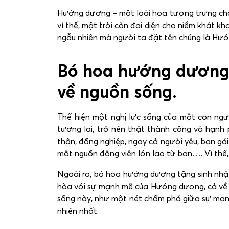
Hướng dương – một loài hoa tượng trưng cho m
vì thế, mặt trời còn đại diện cho niềm khát k
ngẫu nhiên mà người ta đặt tên chúng là Hư
Bó hoa hướng dương t
về nguồn sống.
Thể hiện một nghị lực sống của một con ngư
tương lai, trở nên thật thành công và hạnh
thân, đồng nghiệp, ngay cả người yêu, bạn gá
một nguồn động viên lớn lao từ bạn…. Vì thế,
Ngoài ra, bó hoa hướng dương tặng sinh nhật
hòa với sự mạnh mẽ của Hướng dương, cả về mà
sống này, như một nét chấm phá giữa sự mạnh
nhiên nhất.