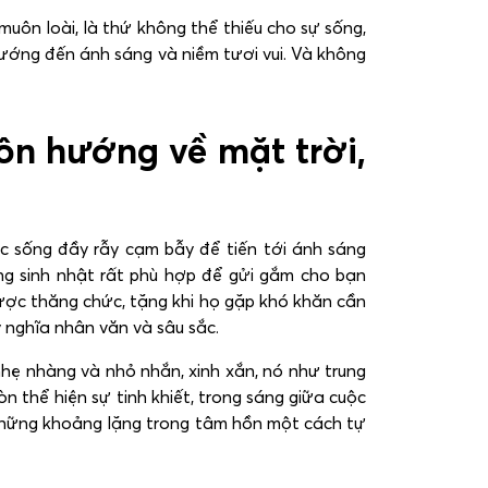
uôn loài, là thứ không thể thiếu cho sự sống,
hướng đến ánh sáng và niềm tươi vui. Và không
ôn hướng về mặt trời,
c sống đầy rẫy cạm bẫy để tiến tới ánh sáng
ng sinh nhật rất phù hợp để gửi gắm cho bạn
được thăng chức, tặng khi họ gặp khó khăn cần
 nghĩa nhân văn và sâu sắc.
hẹ nhàng và nhỏ nhắn, xinh xắn, nó như trung
 thể hiện sự tinh khiết, trong sáng giữa cuộc
 những khoảng lặng trong tâm hồn một cách tự