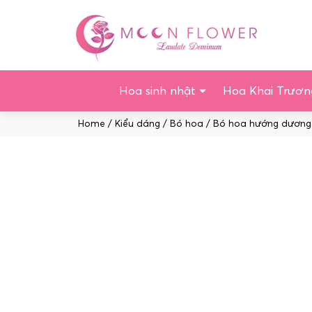
Chuyển
tới
nội
dung
Hoa sinh nhật
Hoa Khai Trươn
Home
/
Kiểu dáng
/
Bó hoa
/ Bó hoa hướng dương 