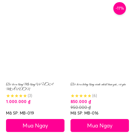
-11%
Bó hoa tặng Mẹ tặng Vợ HOA
Bó hoa hồng tặng sinh nhật bạn gái, vợ yêu
MẪU ĐƠN
(3)
(6)
1.000.000
₫
850.000
₫
950.000
₫
Mã SP: MB-019
Mã SP: MB-016
Mua Ngay
Mua Ngay