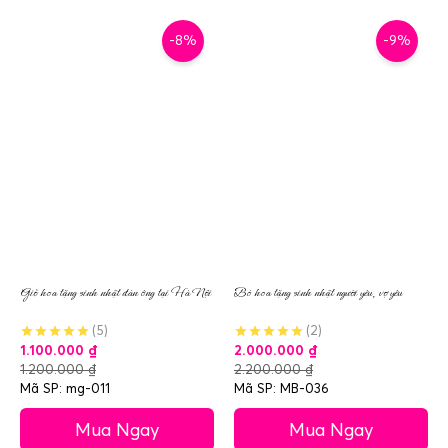
-8%
-9%
Giỏ hoa tặng sinh nhật đàn ông tại Hà Nội
Bó hoa tặng sinh nhật người yêu, vợ yêu
(5)
(2)
1.100.000
₫
2.000.000
₫
1.200.000
₫
2.200.000
₫
Mã SP: mg-011
Mã SP: MB-036
Mua Ngay
Mua Ngay