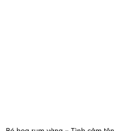
Bó hoa rum vàng – Tình cảm tôn