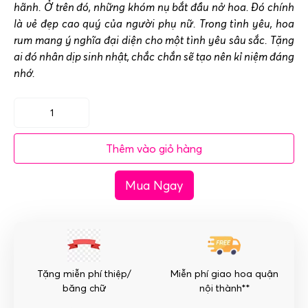
hãnh. Ở trên đó, những khóm nụ bắt đầu nở hoa. Đó chính
là vẻ đẹp cao quý của người phụ nữ. Trong tình yêu, hoa
rum mang ý nghĩa đại diện cho một tình yêu sâu sắc. Tặng
ai đó nhân dịp sinh nhật, chắc chắn sẽ tạo nên kỉ niệm đáng
nhớ.
Bó
hoa
Thêm vào giỏ hàng
rum
vàng
Mua Ngay
-
Tình
cảm
tôn
kính
số
Tặng miễn phí thiệp/
Miễn phí giao hoa quận
lượng
băng chữ
nội thành**