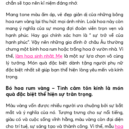
chắn sẽ tạo nên kỉ niệm đáng nhớ.
Mang tone màu ấm áp, vẻ đẹp giản dị của những bông
hoa rum vàng lại thu hút mọi ánh nhìn. Loài hoa này còn
mang ý nghĩa của sự mong đợi đoàn viên trọn vẹn và
hạnh phúc. Hay gọi chính xác hơn là “ sự trở về của
hạnh phúc”. Vậy nên những gia đình ở châu Âu thường
chưng một bình hoa rum hoặc trồng hoa ở vườn nhà. Vì
thế,
làm hoa sinh nhật Mẹ
là một sự lựa chọn vô cùng
lý tưởng. Món quà đặc biệt dành tặng người phụ nữ
đặc biệt nhất sẽ giúp bạn thể hiện lòng yêu mến và kính
trọng.
Bó hoa rum vàng – Tình cảm tôn kính là món
quà đặc biệt thể hiện sự trân trọng.
Màu vàng vốn được nhiều người ưa chuộng bởi sự bắt
mắt và ý nghĩa của nó. Tượng trưng cho sự nổi tiếng,
giàu có và cuộc sống vĩnh hằng, màu vàng còn đại diện
cho trí tuệ, sự sáng tạo và thành công. Vì thế, mẫu
hoa