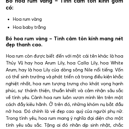
Bó hoa rum vàng – Tình cảm tôn kính gồm
có:
Hoa rum vàng
Hoa baby trắng
Bó hoa rum vàng – Tình cảm tôn kính mang nét
đẹp thanh cao.
Hoa rum còn được biết đến với một cái tên khác là hoa
Thủy Vũ hay hoa Arum Lily, hoa Calla Lily, hoa White
Arum, hay là hoa Lily của dòng sông Nile nổi tiếng. Vốn
có thể sinh trưởng và phát triển cả trong điều kiện khắc
nghiệt nhất, hoa rum tượng trưng cho khát vọng hạnh
phúc, sự thánh thiện, thuần khiết và cảm nhận sâu sắc
về tình yêu. Cành hoa rum luôn vươn mình lên trên một
cách đầy kiêu hãnh. Ở trên đó, những khóm nụ bắt đầu
nở hoa. Đó chính là vẻ đẹp cao quý của người phụ nữ.
Trong tình yêu, hoa rum mang ý nghĩa đại diện cho một
tình yêu sâu sắc. Tặng ai đó nhân dịp sinh nhật, chắc