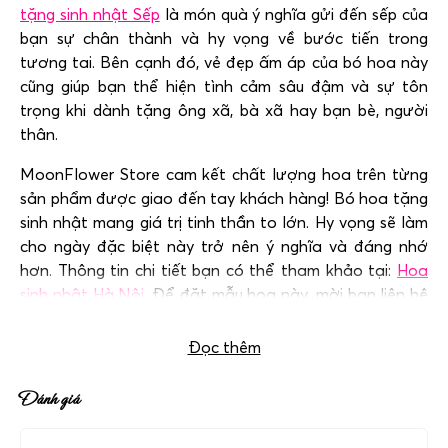
tặng sinh nhật Sếp
là món quà ý nghĩa gửi đến sếp của
bạn sự chân thành và hy vọng về bước tiến trong
tương tai. Bên cạnh đó, vẻ đẹp ấm áp của bó hoa này
cũng giúp bạn thể hiện tình cảm sâu đậm và sự tôn
trọng khi dành tặng ông xã, bà xã hay bạn bè, người
thân.
MoonFlower Store cam kết chất lượng hoa trên từng
sản phẩm được giao đến tay khách hàng! Bó hoa tặng
sinh nhật mang giá trị tinh thần to lớn. Hy vọng sẽ làm
cho ngày đặc biệt này trở nên ý nghĩa và đáng nhớ
hơn.
Thông tin chi tiết bạn có thể tham khảo tại:
Hoa
sinh nhật Hà Nội.
Để đặt mẫu hoa này, mời bạn liên hệ
với chúng tôi qua hotline: 0983698184
Đọc thêm
Đánh giá