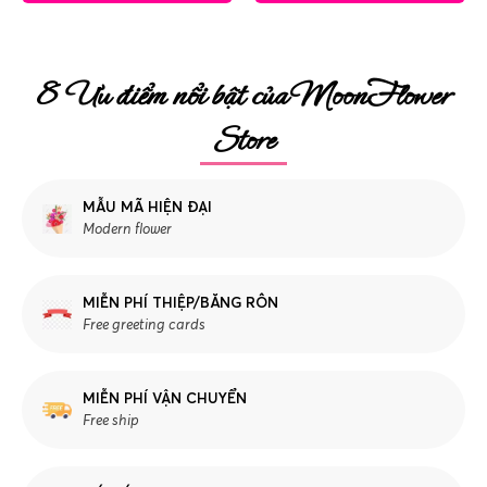
8 Ưu điểm nổi bật của MoonFlower
Store
MẪU MÃ HIỆN ĐẠI
Modern flower
MIỄN PHÍ THIỆP/BĂNG RÔN
Free greeting cards
MIỄN PHÍ VẬN CHUYỂN
Free ship