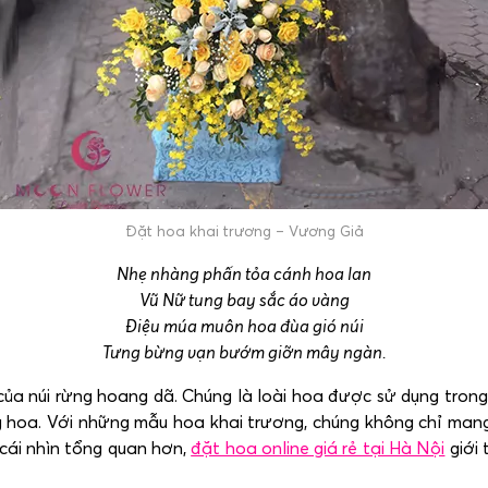
Đặt hoa khai trương – Vương Giả
Nhẹ nhàng phấn tỏa cánh hoa lan
Vũ Nữ tung bay sắc áo vàng
Điệu múa muôn hoa đùa gió núi
Tưng bừng vạn bướm giỡn mây ngàn.
của núi rừng hoang dã. Chúng là loài hoa được sử dụng tron
g hoa. Với những mẫu hoa khai trương, chúng không chỉ mang
 cái nhìn tổng quan hơn,
đặt hoa online giá rẻ tại Hà Nội
giới