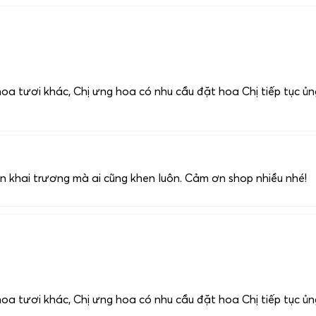
oa tươi khác, Chị ưng hoa có nhu cầu đặt hoa Chị tiếp tục ủng
n khai trương mà ai cũng khen luôn. Cảm ơn shop nhiều nhé!
oa tươi khác, Chị ưng hoa có nhu cầu đặt hoa Chị tiếp tục ủng