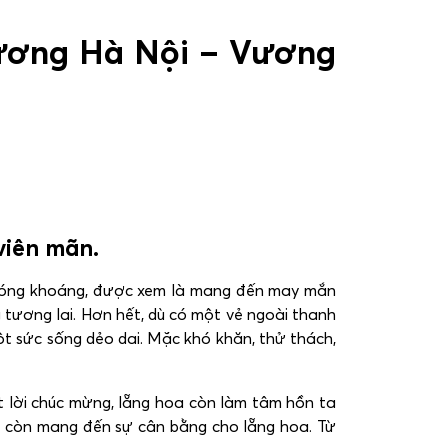
rương Hà Nội – Vương
viên mãn.
phóng khoáng, được xem là mang đến may mắn
ng tương lai. Hơn hết, dù có một vẻ ngoài thanh
ột sức sống dẻo dai. Mặc khó khăn, thử thách,
 lời chúc mừng, lẵng hoa còn làm tâm hồn ta
ụ còn mang đến sự cân bằng cho lẵng hoa. Từ