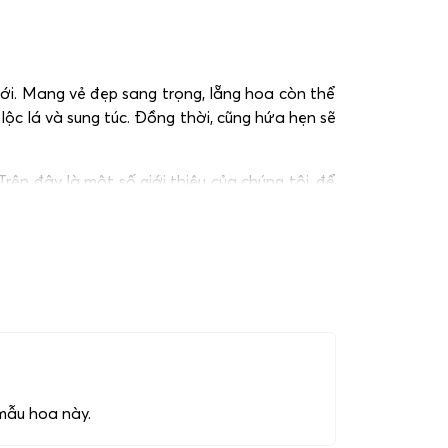
iới. Mang vẻ đẹp sang trọng, lẵng hoa còn thể
lộc lá và sung túc. Đồng thời, cũng hứa hẹn sẽ
ên đây là một số giới thiệu của chúng tôi, để
 mẫu hoa này.