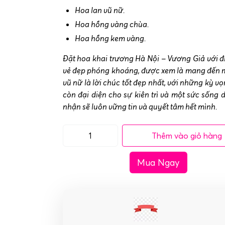
Hoa lan vũ nữ.
Hoa hồng vàng chùa.
Hoa hồng kem vàng.
Đặt hoa khai trương Hà Nội – Vương Giả với 
vẻ đẹp phóng khoáng, được xem là mang đến may
vũ nữ là lời chúc tốt đẹp nhất, với những kỳ vọ
còn đại diện cho sự kiên trì và một sức sống 
nhận sẽ luôn vững tin và quyết tâm hết mình.
Thêm vào giỏ hàng
Đặt
hoa
Mua Ngay
khai
trương
Hà
Nội
-