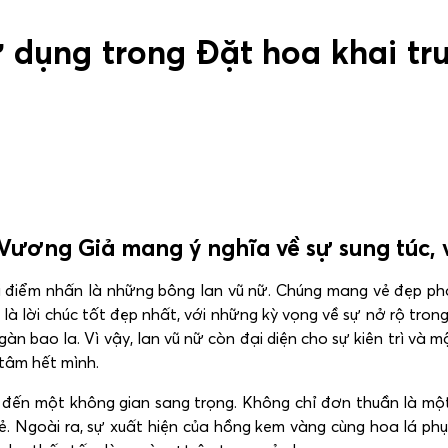
ử dụng trong Đặt hoa khai t
Vương Giả mang ý nghĩa về sự sung túc, 
i điểm nhấn là những bông lan vũ nữ. Chúng mang vẻ đẹp 
nữ là lời chúc tốt đẹp nhất, với những kỳ vọng về sự nở rộ tro
 bao la. Vì vậy, lan vũ nữ còn đại diện cho sự kiên trì và m
 tâm hết mình.
đến một không gian sang trọng. Không chỉ đơn thuần là một
ẻ. Ngoài ra, sự xuất hiện của hồng kem vàng cùng hoa lá ph