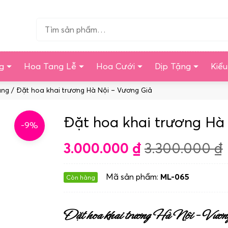
Tìm…
g
Hoa Tang Lễ
Hoa Cưới
Dịp Tặng
Kiể
àng
/ Đặt hoa khai trương Hà Nội – Vương Giả
Đặt hoa khai trương Hà
-9%
3.000.000
₫
3.300.000
₫
Mã sản phẩm:
ML-065
Còn hàng
Đặt hoa khai trương Hà Nội – Vươn