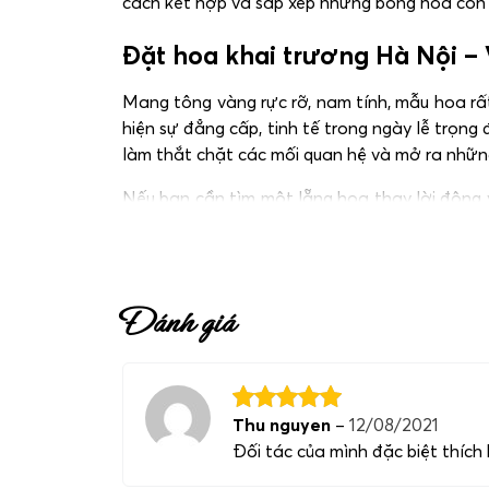
cách kết hợp và sắp xếp những bông hoa còn 
Đặt hoa khai trương Hà Nội –
Mang tông vàng rực rỡ, nam tính, mẫu hoa rất
hiện sự đẳng cấp, tinh tế trong ngày lễ trọng
làm thắt chặt các mối quan hệ và mở ra nhữn
Nếu bạn cần tìm một lẵng hoa thay lời động v
tham khảo thêm mời bạn truy cập tại:
Hoa kha
Đánh giá
Thu nguyen
–
12/08/2021
Đối tác của mình đặc biệt thích