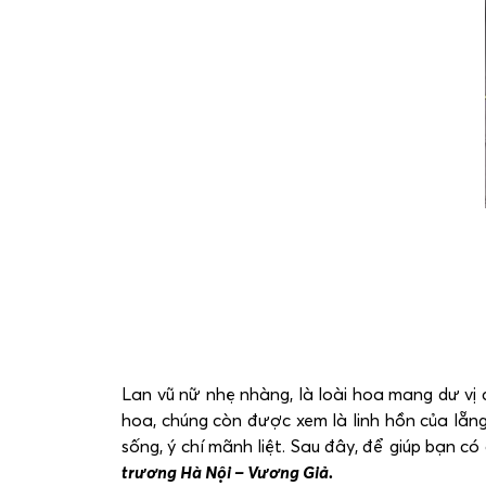
Lan vũ nữ nhẹ nhàng, là loài hoa mang dư vị 
hoa, chúng còn được xem là linh hồn của lẵn
sống, ý chí mãnh liệt. Sau đây, để giúp bạn có
trương Hà Nội – Vương Giả.