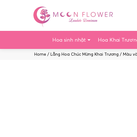
Chuyển
tới
nội
dung
Hoa sinh nhật
Hoa Khai Trươn
Home
/
Lẵng Hoa Chúc Mừng Khai Trương
/
Màu v