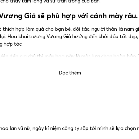
cho thấy tấm lòng và sự trân trọng của bạn.
 Vương Giả sẽ phù hợp với cánh mày râu.
 thích hợp làm quà cho bạn bè, đối tác, người thân là nam g
 đại. Hoa khai trương Vương Giả hướng đến khởi đầu tốt đẹp, 
g hợp tác.
iên đến gia chủ thì mẫu hoa này là một lựa chọn hoàn hảo. Tr
i trương giá rẻ Hà Nội.
Đọc thêm
 hoa lan vũ nữ, ngày kỉ niệm công ty sắp tới mình sẽ lựa chọn