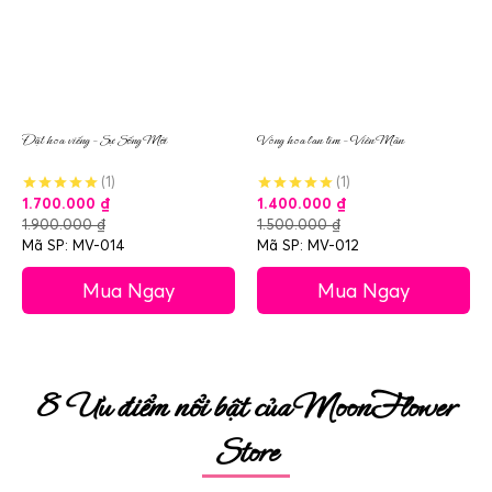
Đặt hoa viếng – Sự Sống Mới
Vòng hoa lan tím – Viên Mãn
(1)
(1)
1.700.000
₫
1.400.000
₫
1.900.000
₫
1.500.000
₫
Mã SP: MV-014
Mã SP: MV-012
Mua Ngay
Mua Ngay
8 Ưu điểm nổi bật của MoonFlower
Store