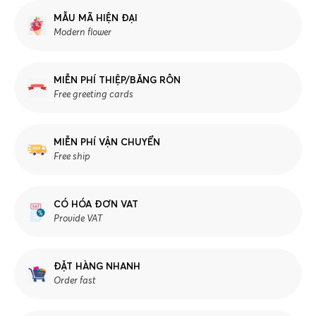
MẪU MÃ HIỆN ĐẠI
Modern flower
MIỄN PHÍ THIỆP/BĂNG RÔN
Free greeting cards
MIỄN PHÍ VẬN CHUYỂN
Free ship
CÓ HÓA ĐƠN VAT
Provide VAT
ĐẶT HÀNG NHANH
Order fast