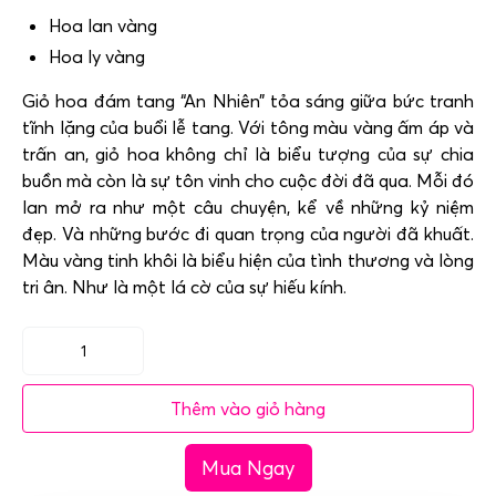
Hoa lan vàng
Hoa ly vàng
Giỏ hoa đám tang “An Nhiên” tỏa sáng giữa bức tranh
tĩnh lặng của buổi lễ tang. Với tông màu vàng ấm áp và
trấn an, giỏ hoa không chỉ là biểu tượng của sự chia
buồn mà còn là sự tôn vinh cho cuộc đời đã qua. Mỗi đó
lan mở ra như một câu chuyện, kể về những kỷ niệm
đẹp. Và những bước đi quan trọng của người đã khuất.
Màu vàng tinh khôi là biểu hiện của tình thương và lòng
tri ân. Như là một lá cờ của sự hiếu kính.
Giỏ
hoa
Thêm vào giỏ hàng
đám
tang
Mua Ngay
-
An