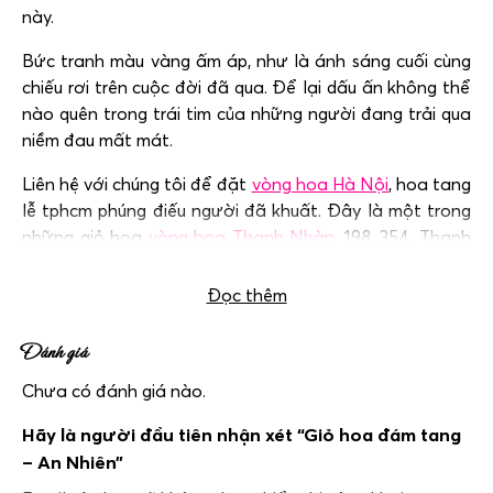
này.
Bức tranh màu vàng ấm áp, như là ánh sáng cuối cùng
chiếu rơi trên cuộc đời đã qua. Để lại dấu ấn không thể
nào quên trong trái tim của những người đang trải qua
niềm đau mất mát.
Liên hệ với chúng tôi để đặt
vòng hoa Hà Nội
, hoa tang
lễ tphcm phúng điếu người đã khuất. Đây là một trong
những giỏ hoa
vòng hoa Thanh Nhàn
, 198, 354, Thanh
Trì,… được yêu thích nhất.
Đọc thêm
Đánh giá
Chưa có đánh giá nào.
Hãy là người đầu tiên nhận xét “Giỏ hoa đám tang
– An Nhiên”