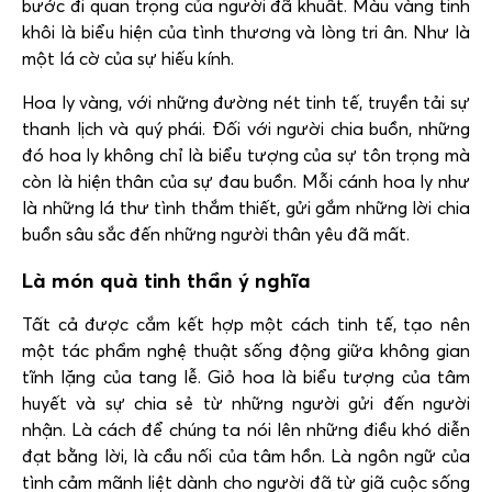
bước đi quan trọng của người đã khuất. Màu vàng tinh
khôi là biểu hiện của tình thương và lòng tri ân. Như là
một lá cờ của sự hiếu kính.
Hoa ly vàng, với những đường nét tinh tế, truyền tải sự
thanh lịch và quý phái. Đối với người chia buồn, những
đó hoa ly không chỉ là biểu tượng của sự tôn trọng mà
còn là hiện thân của sự đau buồn. Mỗi cánh hoa ly như
là những lá thư tình thắm thiết, gửi gắm những lời chia
buồn sâu sắc đến những người thân yêu đã mất.
Là món quà tinh thần ý nghĩa
Tất cả được cắm kết hợp một cách tinh tế, tạo nên
một tác phẩm nghệ thuật sống động giữa không gian
tĩnh lặng của tang lễ. Giỏ hoa là biểu tượng của tâm
huyết và sự chia sẻ từ những người gửi đến người
nhận. Là cách để chúng ta nói lên những điều khó diễn
đạt bằng lời, là cầu nối của tâm hồn. Là ngôn ngữ của
tình cảm mãnh liệt dành cho người đã từ giã cuộc sống