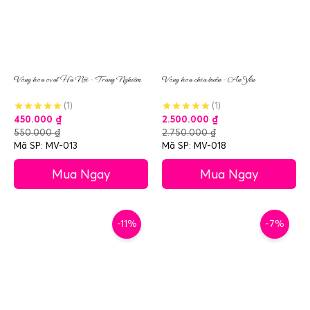
Vòng hoa oval Hà Nội – Trang Nghiêm
Vòng hoa chia buồn – An Yên
(1)
(1)
450.000
₫
2.500.000
₫
550.000
₫
2.750.000
₫
Mã SP: MV-013
Mã SP: MV-018
Mua Ngay
Mua Ngay
-11%
-7%