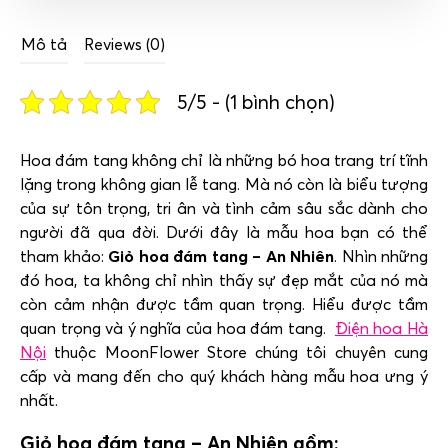
Mô tả
Reviews (0)
5/5 - (1 bình chọn)
Hoa đám tang không chỉ là những bó hoa trang trí tĩnh
lặng trong không gian lễ tang. Mà nó còn là biểu tượng
của sự tôn trọng, tri ân và tình cảm sâu sắc dành cho
người đã qua đời. Dưới đây là mẫu hoa bạn có thể
tham khảo:
Giỏ hoa đám tang – An Nhiên
. Nhìn những
đó hoa, ta không chỉ nhìn thấy sự đẹp mắt của nó mà
còn cảm nhận được tầm quan trọng. Hiểu được tầm
quan trọng và ý nghĩa của hoa đám tang.
Điện hoa Hà
Nội
thuộc MoonFlower Store chúng tôi chuyên cung
cấp và mang đến cho quý khách hàng mẫu hoa ưng ý
nhất.
Giỏ hoa đám tang – An Nhiên gồm: