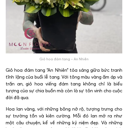
Giỏ hoa đám tang – An Nhiên
Giỏ hoa đám tang “An Nhiên” tỏa sáng giữa bức tranh
tĩnh lặng của buổi lễ tang. Với tông màu vàng ấm áp và
trấn an, giỏ hoa viếng đám tang không chỉ là biểu
tượng của sự chia buồn mà còn là sự tôn vinh cho cuộc
đời đã qua.
Hoa lan vàng, với những bông nở rộ, tượng trưng cho
sự trường tồn và kiên cường. Mỗi đó lan mở ra như
một câu chuyện, kể về những kỷ niệm đẹp. Và những