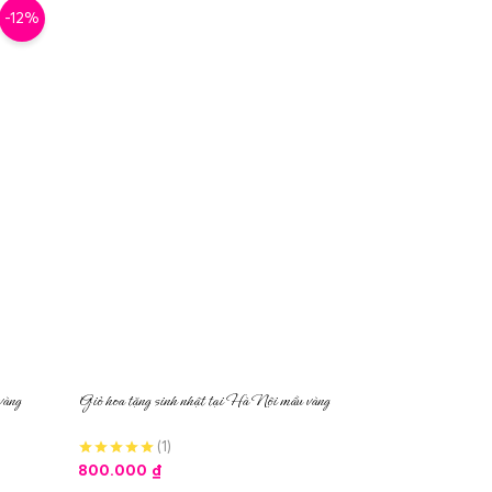
-12%
vàng
Giỏ hoa tặng sinh nhật tại Hà Nội mầu vàng
(1)
800.000
₫