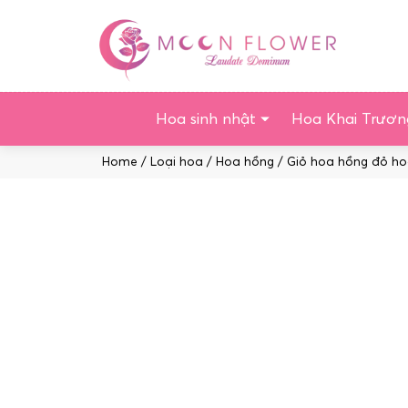
Chuyển
tới
nội
dung
Hoa sinh nhật
Hoa Khai Trươn
Home
/
Loại hoa
/
Hoa hồng
/ Giỏ hoa hồng đỏ ho