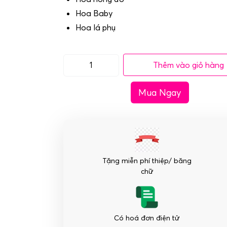
Hoa Baby
Hoa lá phụ
Thêm vào giỏ hàng
Giỏ
hoa
Mua Ngay
hồng
đỏ
hoa
tặng
Sinh
Nhật
Tặng miễn phí thiệp/ băng
-
chữ
Tặng
em
số
lượng
Có hoá đơn điện tử