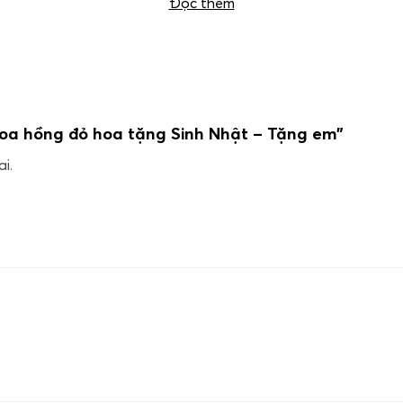
Đọc thêm
hoa hồng đỏ hoa tặng Sinh Nhật – Tặng em”
i.