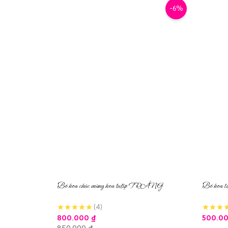
-6%
Bó hoa chúc mừng hoa tulip TRẮNG
Bó hoa tặ
(4)
800.000
₫
500.0
850.000
₫