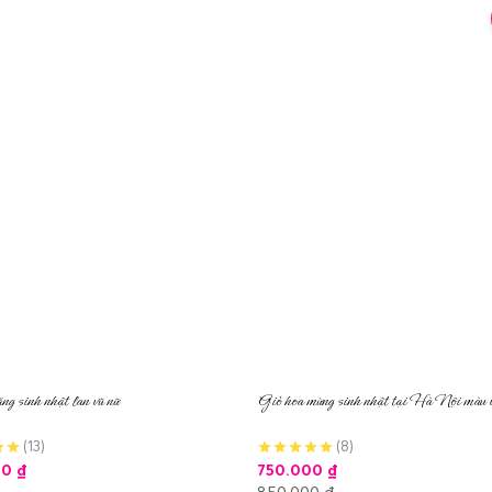
ng sinh nhật lan vũ nữ
Giỏ hoa mừng sinh nhật tại Hà Nội màu 
(13)
(8)
00
₫
750.000
₫
850.000
₫