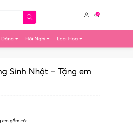
0
Click
Giỏ
để
hàng
quản
u Dáng
Hội Nghị
Loại Hoa
lý
tài
khoản
ng Sinh Nhật – Tặng em
g em gồm có: