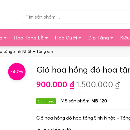
Tìm…
g
Hoa Tang Lễ
Hoa Cưới
Dịp Tặng
Kiể
a tặng Sinh Nhật – Tặng em
Giỏ hoa hồng đỏ hoa tặ
-40%
900.000
₫
1.500.000
₫
Mã sản phẩm:
MB-120
Còn hàng
Giỏ hoa hồng đỏ hoa tặng Sinh Nhật – Tặn
Hoa hồng đỏ