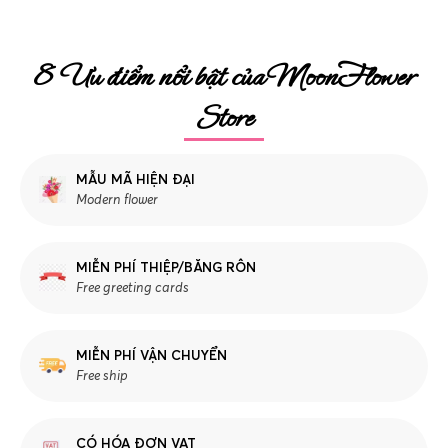
8 Ưu điểm nổi bật của MoonFlower
Store
MẪU MÃ HIỆN ĐẠI
Modern flower
MIỄN PHÍ THIỆP/BĂNG RÔN
Free greeting cards
MIỄN PHÍ VẬN CHUYỂN
Free ship
CÓ HÓA ĐƠN VAT