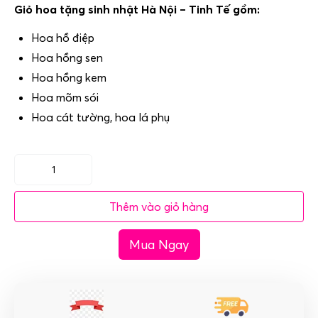
Giỏ hoa tặng sinh nhật Hà Nội – Tinh Tế gồm:
Hoa hồ điệp
Hoa hồng sen
Hoa hồng kem
Hoa mõm sói
Hoa cát tường, hoa lá phụ
Giỏ
hoa
Thêm vào giỏ hàng
tặng
sinh
Mua Ngay
nhật
Hà
Nội
-
Tinh