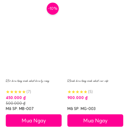
-10%
Bó hoa tặng sinh nhật hoa ly vàng
Bình hoa tặng sinh nhật cao cấp
(7)
(5)
450.000
₫
900.000
₫
500.000
₫
Mã SP: MB-007
Mã SP: MG-003
Mua Ngay
Mua Ngay