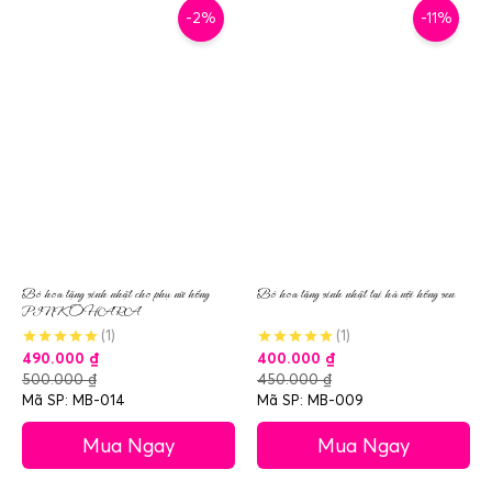
-2%
-11%
Bó hoa tặng sinh nhật cho phụ nữ hồng
Bó hoa tặng sinh nhật tại hà nội hồng sen
PINK OHARA
(1)
(1)
490.000
₫
400.000
₫
500.000
₫
450.000
₫
Mã SP: MB-014
Mã SP: MB-009
Mua Ngay
Mua Ngay