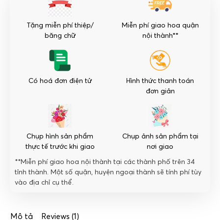
mầu
vàng
Tặng miễn phí thiệp/
Miễn phí giao hoa quận
số
băng chữ
nội thành**
lượng
Có hoá đơn điện tử
Hình thức thanh toán
đơn giản
Chụp hình sản phẩm
Chụp ảnh sản phẩm tại
thực tế trước khi giao
nơi giao
**Miễn phí giao hoa nội thành tại các thành phố trên 34
tỉnh thành. Một số quận, huyện ngoại thành sẽ tính phí tùy
vào địa chỉ cụ thể.
Mô tả
Reviews (1)