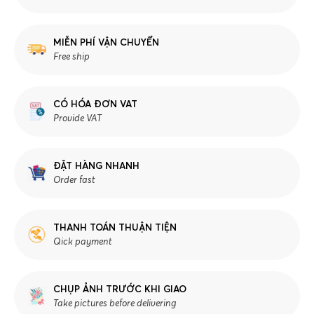
MIỄN PHÍ VẬN CHUYỂN
Free ship
CÓ HÓA ĐƠN VAT
Provide VAT
ĐẶT HÀNG NHANH
Order fast
THANH TOÁN THUẬN TIỆN
Qick payment
CHỤP ẢNH TRƯỚC KHI GIAO
Take pictures before delivering