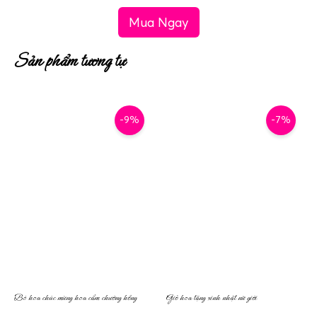
Mua Ngay
Sản phẩm tương tự
-9%
-7%
Bó hoa chúc mừng hoa cẩm chướng hồng
Giỏ hoa tặng sinh nhật nữ giới