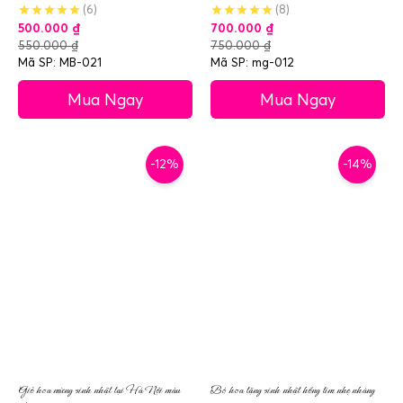
(6)
(8)
500.000
₫
700.000
₫
550.000
₫
750.000
₫
Mã SP: MB-021
Mã SP: mg-012
Mua Ngay
Mua Ngay
-12%
-14%
Giỏ hoa mừng sinh nhật tại Hà Nội màu
Bó hoa tặng sinh nhật hồng tím nhẹ nhàng