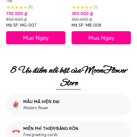
vàng
(8)
(1)
750.000
₫
300.000
₫
850.000
₫
350.000
₫
Mã SP: MG-007
Mã SP: MB-008
Mua Ngay
Mua Ngay
8 Ưu điểm nổi bật của MoonFlower
Store
MẪU MÃ HIỆN ĐẠI
Modern flower
MIỄN PHÍ THIỆP/BĂNG RÔN
Free greeting cards