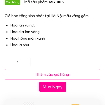
Mã sản phẩm:
MG-006
Còn hàng
Giỏ hoa tặng sinh nhật tại Hà Nội mầu vàng gồm:
Hoa lan vũ nữ.
Hoa địa lan vàng.
Hoa hồng môn xanh
Hoa lá phụ.
Giỏ
hoa
Thêm vào giỏ hàng
tặng
sinh
Mua Ngay
nhật
tại
Hà
Nội