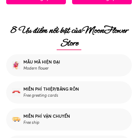
8 Ưu điểm nổi bật của MoonFlower
Store
MẪU MÃ HIỆN ĐẠI
Modern flower
MIỄN PHÍ THIỆP/BĂNG RÔN
Free greeting cards
MIỄN PHÍ VẬN CHUYỂN
Free ship