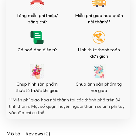
Thanh
lịch
Tặng miễn phí thiệp/
Miễn phí giao hoa quận
số
băng chữ
nội thành**
lượng
Có hoá đơn điện tử
Hình thức thanh toán
đơn giản
Chụp hình sản phẩm
Chụp ảnh sản phẩm tại
thực tế trước khi giao
nơi giao
**Miễn phí giao hoa nội thành tại các thành phố trên 34
tỉnh thành. Một số quận, huyện ngoại thành sẽ tính phí tùy
vào địa chỉ cụ thể.
Mô tả
Reviews (0)