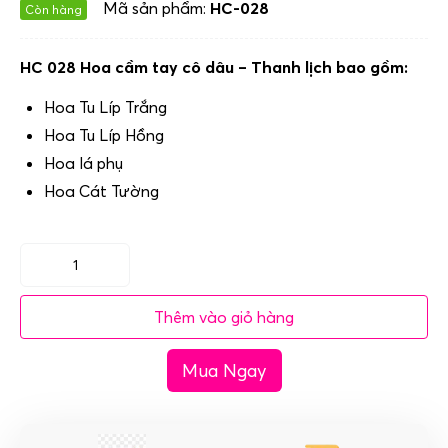
Mã sản phẩm:
HC-028
Còn hàng
HC 028 Hoa cầm tay cô dâu – Thanh lịch bao gồm:
Hoa Tu Líp Trắng
Hoa Tu Líp Hồng
Hoa lá phụ
Hoa Cát Tường
HC
028
Thêm vào giỏ hàng
Hoa
cầm
Mua Ngay
tay
cô
dâu
-