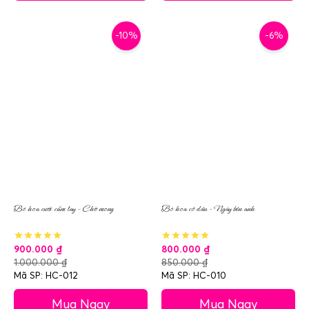
-10%
-6%
Bó hoa cưới cầm tay – Chờ mong
Bó hoa cô dâu – Ngày bên anh
900.000
₫
800.000
₫
1.000.000
₫
850.000
₫
Mã SP: HC-012
Mã SP: HC-010
Mua Ngay
Mua Ngay