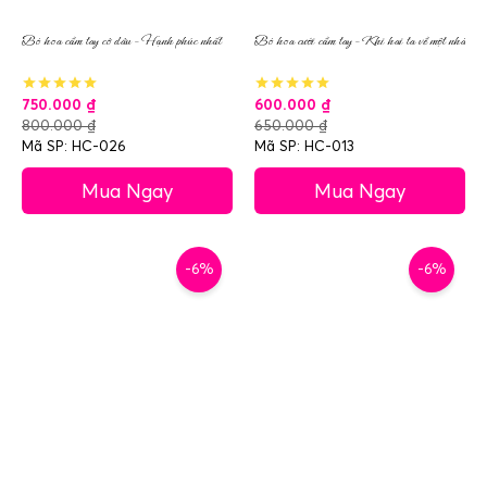
Bó hoa cầm tay cô dâu – Hạnh phúc nhất
Bó hoa cưới cầm tay – Khi hai ta về một nhà
750.000
₫
600.000
₫
800.000
₫
650.000
₫
Mã SP: HC-026
Mã SP: HC-013
Mua Ngay
Mua Ngay
-6%
-6%