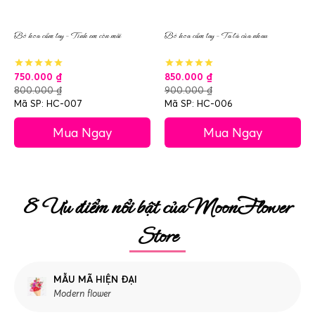
Bó hoa cầm tay – Tình em còn mãi
Bó hoa cầm tay – Ta là của nhau
750.000
₫
850.000
₫
800.000
₫
900.000
₫
Mã SP: HC-007
Mã SP: HC-006
Mua Ngay
Mua Ngay
8 Ưu điểm nổi bật của MoonFlower
Store
MẪU MÃ HIỆN ĐẠI
Modern flower