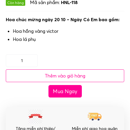
Mã sản phẩm:
HNL-118
Còn hàng
Hoa chúc mừng ngày 20 10 – Ngày Có Em bao gồm:
Hoa hồng vàng victor
Hoa lá phụ
Hoa
chúc
Thêm vào giỏ hàng
mừng
ngày
Mua Ngay
20
10
-
Ngày
Có
Em
Tặng miễn phí thiệp/
Miễn phí giao hoa quận