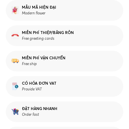
MẪU MÃ HIỆN ĐẠI
Modern flower
MIỄN PHÍ THIỆP/BĂNG RÔN
Free greeting cards
MIỄN PHÍ VẬN CHUYỂN
Free ship
CÓ HÓA ĐƠN VAT
Provide VAT
ĐẶT HÀNG NHANH
Order fast