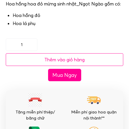
Hoa hồng hoa đỏ mừng sinh nhật_Ngọt Ngào gồm có:
Hoa hồng đỏ
Hoa lá phụ
Hoa
hồng
Thêm vào giỏ hàng
đỏ
hoa
Mua Ngay
mừng
sinh
nhật_Ngọt
Ngào
số
lượng
Tặng miễn phí thiệp/
Miễn phí giao hoa quận
băng chữ
nội thành**