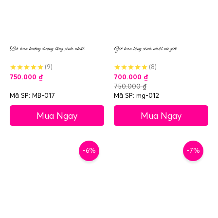
Bó hoa hướng dương tặng sinh nhật
Giỏ hoa tặng sinh nhật nữ giới
(9)
(8)
750.000
₫
700.000
₫
750.000
₫
Mã SP: MB-017
Mã SP: mg-012
Mua Ngay
Mua Ngay
-6%
-7%