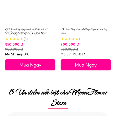
Giỏ hoa hồng tặng sinh nhật tại hà nội
Bó hoa tặng sinh nhật người yêu hoa hồng
HỒNG PINK OHARA
phấn
(3)
(1)
850.000
₫
700.000
₫
900.000
₫
750.000
₫
Mã SP: mg-010
Mã SP: MB-037
Mua Ngay
Mua Ngay
8 Ưu điểm nổi bật của MoonFlower
Store