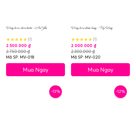
Vòng hoa chia buồn – An Yên
Vòng hoa đám tang – Hy Vọng
(1)
(1)
2.500.000
₫
2.000.000
₫
2.750.000
₫
2.300.000
₫
Mã SP: MV-018
Mã SP: MV-020
Mua Ngay
Mua Ngay
-13%
-12%