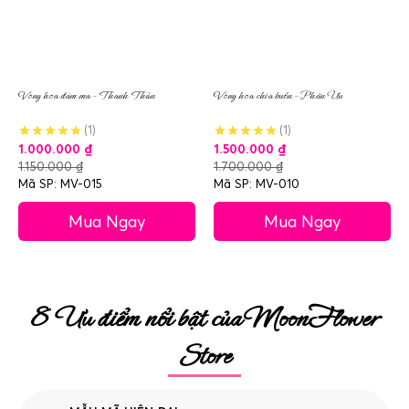
Vòng hoa đám ma – Thanh Thản
Vòng hoa chia buồn – Phân Ưu
(1)
(1)
1.000.000
₫
1.500.000
₫
1.150.000
₫
1.700.000
₫
Mã SP: MV-015
Mã SP: MV-010
Mua Ngay
Mua Ngay
8 Ưu điểm nổi bật của MoonFlower
Store