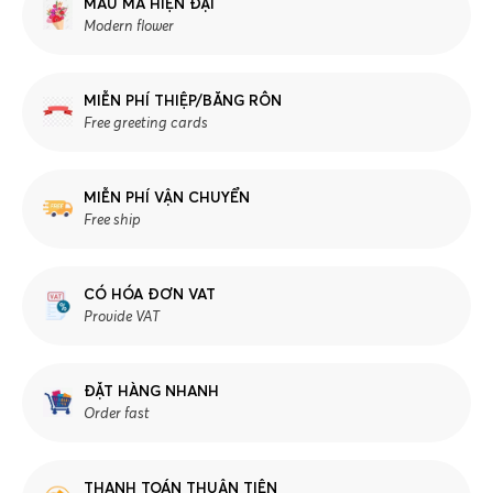
MẪU MÃ HIỆN ĐẠI
Modern flower
MIỄN PHÍ THIỆP/BĂNG RÔN
Free greeting cards
MIỄN PHÍ VẬN CHUYỂN
Free ship
CÓ HÓA ĐƠN VAT
Provide VAT
ĐẶT HÀNG NHANH
Order fast
THANH TOÁN THUẬN TIỆN