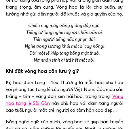
trang trọng, ấm cúng. Vòng hoa là lời chia buồn, sự
tưởng nhớ gửi đến người đã khuất và gia quyến của họ.
Chiều nay mây trắng giăng đầy ngõ.
Tiếng tơ lòng nghe ray rứt chốn trần ai.
Tiễn người tiếng nấc nghẹn dài.
Nghe trong sương khói mắt ai cay nồng!
Đời một lẽ kiếp tang bồng một thuở.
Nợ nhân sinh ai trả hết một đời.
Khi đặt vòng hoa cần lưu ý gì?
Kệ hoa đám tang – Yêu Thương là mẫu hoa phù hợp
với phong tục tang lễ của người Việt Nam. Các màu sắc
trắng – tím – vàng đan xen hài hòa, trang trọng.
Vòng
hoa tang lễ Sài Gòn
này phù hợp với đám tang người
cao tuổi, người mất trẻ, người có tâm hồn cao đẹp…
Bằng ngôn ngữ của mình, vòng hoa sẽ giúp bạn truyền
đạt và gửi gắm những lời muốn nói. Nhất là những lời