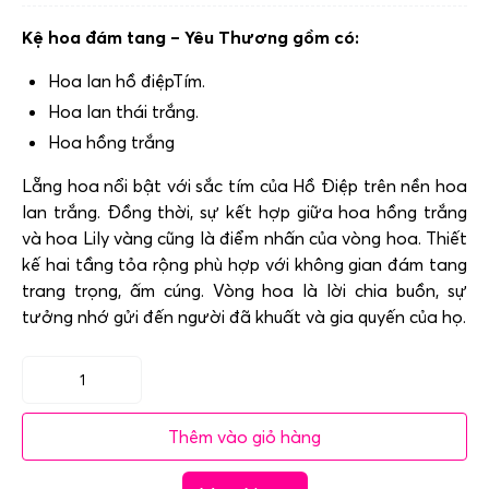
Kệ hoa đám tang – Yêu Thương gồm có:
Hoa lan hồ điệpTím.
Hoa lan thái trắng.
Hoa hồng trắng
Lẵng hoa nổi bật với sắc tím của Hồ Điệp trên nền hoa
lan trắng. Đồng thời, sự kết hợp giữa hoa hồng trắng
và hoa Lily vàng cũng là điểm nhấn của vòng hoa. Thiết
kế hai tầng tỏa rộng phù hợp với không gian đám tang
trang trọng, ấm cúng. Vòng hoa là lời chia buồn, sự
tưởng nhớ gửi đến người đã khuất và gia quyến của họ.
Kệ
hoa
Thêm vào giỏ hàng
đám
tang