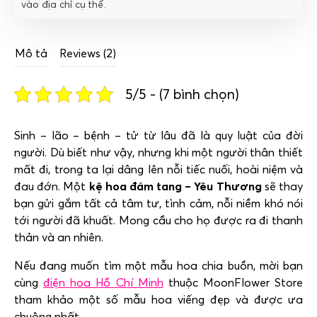
vào địa chỉ cụ thể.
Mô tả
Reviews (2)
5/5 - (7 bình chọn)
Sinh – lão – bệnh – tử từ lâu đã là quy luật của đời
người. Dù biết như vậy, nhưng khi một người thân thiết
mất đi, trong ta lại dâng lên nỗi tiếc nuối, hoài niệm và
đau đớn. Một
kệ hoa đám tang – Yêu Thương
sẽ thay
bạn
gửi gắm tất cả tâm tư, tình cảm, nỗi niềm khó nói
tới người đã khuất. Mong cầu cho họ được ra đi thanh
thản và an nhiên.
Nếu đang muốn tìm một mẫu hoa chia buồn, mời bạn
cùng
điện hoa Hồ Chí Minh
thuộc MoonFlower Store
tham khảo một số mẫu hoa viếng đẹp và được ưa
chuộng nhất.