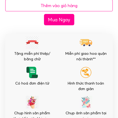
hoa
Thêm vào giỏ hàng
chúc
mừng
Mua Ngay
đám
cưới
-
Ngọt
Ngào
số
Tặng miễn phí thiệp/
Miễn phí giao hoa quận
lượng
băng chữ
nội thành**
Có hoá đơn điện tử
Hình thức thanh toán
đơn giản
Chụp hình sản phẩm
Chụp ảnh sản phẩm tại