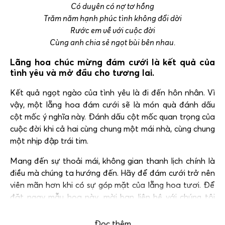
Có duyên có nợ tơ hồng
Trăm năm hạnh phúc tình không đổi dời
Rước em về với cuộc đời
Cùng anh chia sẻ ngọt bùi bên nhau.
Lãng hoa chúc mừng đám cưới là kết quả của
tình yêu và mở đầu cho tương lai.
Kết quả ngọt ngào của tình yêu là đi đến hôn nhân. Vì
vậy, một lẵng hoa đám cưới sẽ là món quà đánh dấu
cột mốc ý nghĩa này. Đánh dấu cột mốc quan trọng của
cuộc đời khi cả hai cùng chung một mái nhà, cùng chung
một nhịp đập trái tim.
Mang đến sự thoải mái, không gian thanh lịch chính là
điều mà chúng ta hướng đến. Hãy để đám cưới trở nên
viên mãn hơn khi có sự góp mặt của lẵng hoa tươi. Để
đặt ngay mẫu hoa này, mời bạn liên hệ với chúng tôi
qua hotline:
0983 698 184.
Đọc thêm