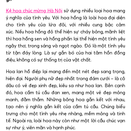
Kệ hoa chúc mừng Hà Nội
sử dụng nhiều loại hoa mang
ý nghĩa của tình yêu. Với hoa hồng là loài hoa đại diện
cho tình yêu của lứa đôi, với nhiều cung bậc cảm
xúc. Nếu hoa hồng đỏ thể hiện sự cháy bỏng, mãnh liệt
thì hoa hồng sen và hồng phấn lại thể hiện một tình yêu
ngây thơ, trong sáng và ngọt ngào. Đó là một tình yêu
từ tận đáy lòng. Là sự gắn bó của hai tâm hồn đồng
điệu, không có sự thống trị của vật chất.
Hoa lan hồ điệp lại mang đến một nét đẹp sang trọng,
hiện đại. Người phụ nữ đẹp nhất trong đám cưới – là cô
dâu có vẻ đẹp xinh đẹp, kiêu sa như hoa lan. Bên cạnh
đó, hoa cẩm tú cầu đan xen, mang một vẻ đẹp mỏng
manh, đằm thắm. Những bông hoa gắn kết với nhau,
tạo nên ý nghĩa gắn kết của cẩm tú cầu. Chúng biểu
trưng cho một tình yêu nhẹ nhàng, mềm mỏng và tinh
tế. Ngoài ra, loài hoa này còn như một lời cầu chúc vạn
sự như ý, viên mãn và hạnh phúc.