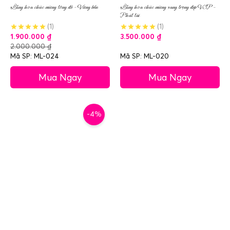
Lẵng hoa chúc mừng tông đỏ – Vững bền
Lẵng hoa chúc mừng sang trọng đẹp VIP –
Phát tài
(1)
(1)
1.900.000
₫
3.500.000
₫
2.000.000
₫
Mã SP: ML-024
Mã SP: ML-020
Mua Ngay
Mua Ngay
-4%