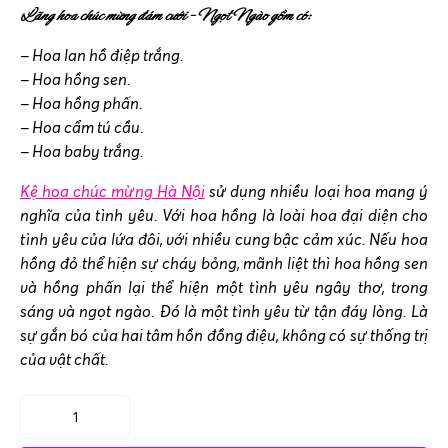
Lãng hoa chúc mừng đám cưới – Ngọt Ngào gồm có:
– Hoa lan hồ điệp trắng.
– Hoa hồng sen.
– Hoa hồng phấn.
– Hoa cẩm tú cầu.
– Hoa baby trắng.
Kệ hoa chúc mừng Hà Nội
sử dụng nhiều loại hoa mang ý
nghĩa của tình yêu. Với hoa hồng là loài hoa đại diện cho
tình yêu của lứa đôi, với nhiều cung bậc cảm xúc. Nếu hoa
hồng đỏ thể hiện sự cháy bỏng, mãnh liệt thì hoa hồng sen
và hồng phấn lại thể hiện một tình yêu ngây thơ, trong
sáng và ngọt ngào. Đó là một tình yêu từ tận đáy lòng. Là
sự gắn bó của hai tâm hồn đồng điệu, không có sự thống trị
của vật chất.
Lãng