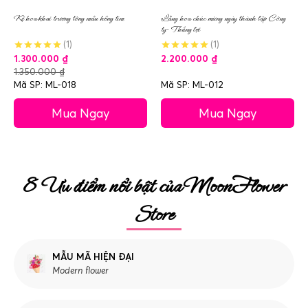
Kệ hoa khai trương tông mầu hồng tím
Lẵng hoa chúc mừng ngày thành lập Công
ty- Thắng lợi
(1)
(1)
1.300.000
₫
2.200.000
₫
1.350.000
₫
Mã SP: ML-018
Mã SP: ML-012
Mua Ngay
Mua Ngay
8 Ưu điểm nổi bật của MoonFlower
Store
MẪU MÃ HIỆN ĐẠI
Modern flower