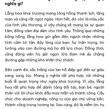
nghĩa gì?
Lẵng hoa khai trương mang tông hồng thanh lịch, lãng
mạn và cũng rất ngọt ngào. Hơn hết, đó còn là màu sắc
của tình yêu thương, vì vậy chúng sẽ mang lại sự quan
tâm, đồng cảm đại diện cho tình yêu. Thông qua những
bông hồng, lẵng hoa gửi gắm đến người nhận những
tình cảm từ tận đáy lòng của bạn. Sự trân trọng, tin
tưởng vào con đường mà họ đã lựa chọn. Đồng thời,
cũng động viên họ giữ ngọn lửa đam mê dù chặng
đường gặp những khó khăn thử thách.
Bên cạnh đó, sắc trắng của lan hồ điệp gợi đến sự giàu
sang, sung túc. Mang ý nghĩa rất phù hợp với những
buổi lễ quan trọng như ngày khai trương. Vì vậy, lẵng
hoa rất phù hợp để dành tặng đối tác, bạn bè, người
thân với lời chúc khởi đầu may mắn và thành công. Cầu
chúc cho doanh nghiệp, công ty của gia chủ vững bền,
thành công trong tương lai. Sau cùng, đó là niềm tin, hy