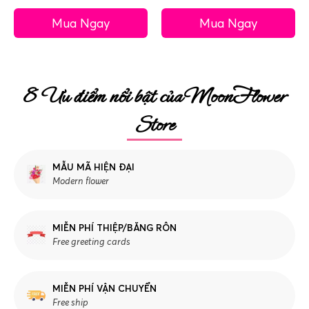
Mua Ngay
Mua Ngay
8 Ưu điểm nổi bật của MoonFlower
Store
MẪU MÃ HIỆN ĐẠI
Modern flower
MIỄN PHÍ THIỆP/BĂNG RÔN
Free greeting cards
MIỄN PHÍ VẬN CHUYỂN
Free ship