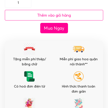
Lẵng
hoa
Thêm vào giỏ hàng
chúc
mừng
Mua Ngay
khai
trương
đẹp
số
lượng
Tặng miễn phí thiệp/
Miễn phí giao hoa quận
băng chữ
nội thành**
Có hoá đơn điện tử
Hình thức thanh toán
đơn giản