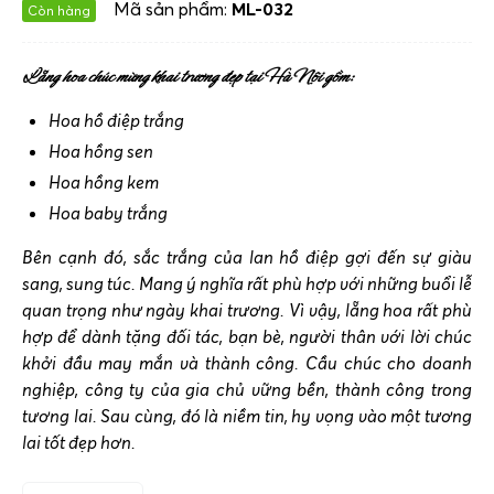
Mã sản phẩm:
ML-032
Còn hàng
Lẵng hoa chúc mừng khai trương đẹp tại Hà Nội gồm:
Hoa hồ điệp trắng
Hoa hồng sen
Hoa hồng kem
Hoa baby trắng
Bên cạnh đó, sắc trắng của lan hồ điệp gợi đến sự giàu
sang, sung túc. Mang ý nghĩa rất phù hợp với những buổi lễ
quan trọng như ngày khai trương. Vì vậy, lẵng hoa rất phù
hợp để dành tặng đối tác, bạn bè, người thân với lời chúc
khởi đầu may mắn và thành công. Cầu chúc cho doanh
nghiệp, công ty của gia chủ vững bền, thành công trong
tương lai. Sau cùng, đó là niềm tin, hy vọng vào một tương
lai tốt đẹp hơn.