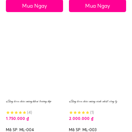
Mua Ngay
Mua Ngay
Lẵng hoa chúc mừng khai trương đẹp
Lẵng hoa chúc mừng sinh nhật công ty
(4)
(1)
1.750.000
₫
2.000.000
₫
Mã SP: ML-004
Mã SP: ML-003