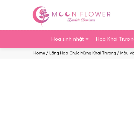
Chuyển
tới
nội
dung
Hoa sinh nhật
Hoa Khai Trươn
Home
/
Lẵng Hoa Chúc Mừng Khai Trương
/
Màu v