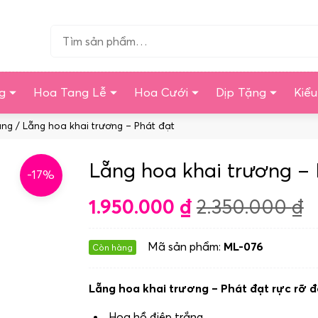
Tìm…
g
Hoa Tang Lễ
Hoa Cưới
Dịp Tặng
Kiể
àng
/ Lẵng hoa khai trương – Phát đạt
Lẵng hoa khai trương – 
-17%
1.950.000
₫
2.350.000
₫
Mã sản phẩm:
ML-076
Còn hàng
Lẵng hoa khai trương – Phát đạt rực rỡ 
Hoa hồ điệp trắng