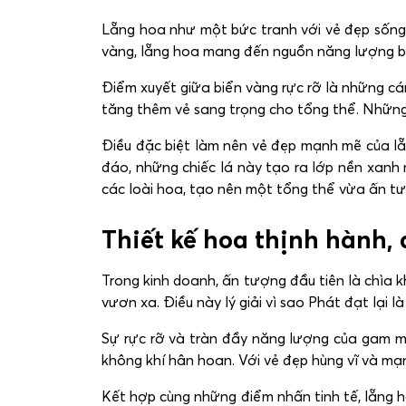
Lẵng hoa như một bức tranh với vẻ đẹp sống
vàng, lẵng hoa mang đến nguồn năng lượng b
Điểm xuyết giữa biển vàng rực rỡ là những cá
tăng thêm vẻ sang trọng cho tổng thể. Nhữn
Điều đặc biệt làm nên vẻ đẹp mạnh mẽ của lẵ
đáo, những chiếc lá này tạo ra lớp nền xanh 
các loài hoa, tạo nên một tổng thể vừa ấn 
Thiết kế hoa thịnh hành,
Trong kinh doanh, ấn tượng đầu tiên là chìa 
vươn xa. Điều này lý giải vì sao Phát đạt lại 
Sự rực rỡ và tràn đầy năng lượng của gam mà
không khí hân hoan. Với vẻ đẹp hùng vĩ và mạ
Kết hợp cùng những điểm nhấn tinh tế, lẵng 