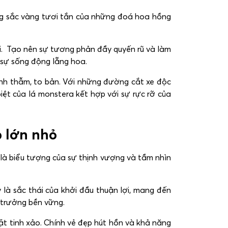
g sắc vàng tươi tắn của những đoá hoa hồng
ai. Tạo nên sự tương phản đầy quyến rũ và làm
sự sống động lẵng hoa.
anh thẫm, to bản. Với những đường cắt xe độc
iệt của lá monstera kết hợp với sự rực rỡ của
 lớn nhỏ
 là biểu tượng của sự thịnh vượng và tầm nhìn
là sắc thái của khởi đầu thuận lợi, mang đến
 trưởng bền vững.
t tinh xảo. Chính vẻ đẹp hút hồn và khả năng