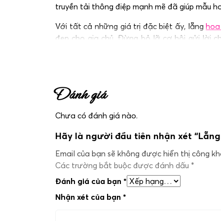
truyền tải thông điệp mạnh mẽ đã giúp mẫu h
Với tất cả những giá trị đặc biệt ấy, lẵng
hoa
đẹp cho gia chủ. Đừng bỏ lỡ cơ hội gửi lời 
được tư vấn và sở hữu mẫu hoa chúc mừng đẹ
Đánh giá
Chưa có đánh giá nào.
Hãy là người đầu tiên nhận xét “Lẵng
Email của bạn sẽ không được hiển thị công kha
Các trường bắt buộc được đánh dấu
*
Đánh giá của bạn
*
Nhận xét của bạn
*