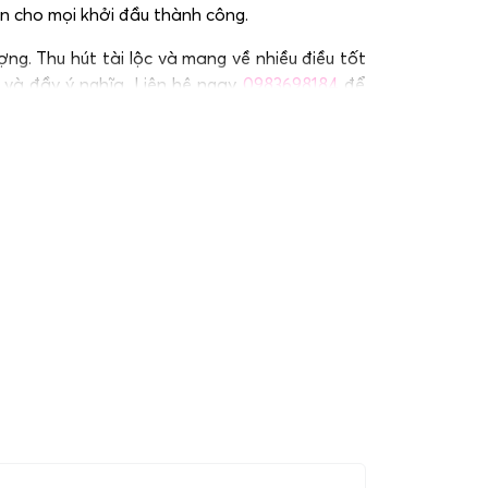
n cho mọi khởi đầu thành công.
g. Thu hút tài lộc và mang về nhiều điều tốt
 và đầy ý nghĩa. Liên hệ ngay
0983698184
để