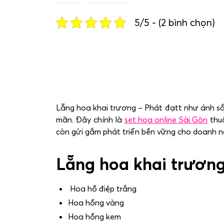
5/5 - (2 bình chọn)
Lẵng hoa khai trương – Phát đạtt như ánh sắc
mãn. Đây chính là
set hoa online Sài Gòn
thuộ
còn gửi gắm phát triển bền vững cho doanh n
Lẵng hoa khai trương
Hoa hồ điệp trắng
Hoa hồng vàng
Hoa hồng kem