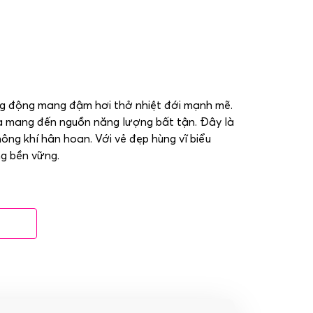
ng động mang đậm hơi thở nhiệt đới mạnh mẽ.
oa mang đến nguồn năng lượng bất tận. Đây là
hông khí hân hoan. Với vẻ đẹp hùng vĩ biểu
ng bền vững.