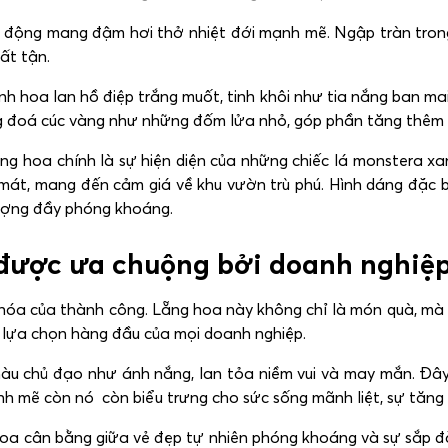
 động mang đậm hơi thở nhiệt đới mạnh mẽ. Ngập tràn tron
ất tận.
nh hoa lan hồ điệp trắng muốt, tinh khôi như tia nắng ban m
g đoá cúc vàng như những đốm lửa nhỏ, góp phần tăng thêm 
ng hoa chính là sự hiện diện của những chiếc lá monstera x
mát, mang đến cảm giá về khu vườn trù phú. Hình dáng đặc b
tượng đầy phóng khoáng.
 được ưa chuộng bởi doanh nghiệp
khóa của thành công. Lẵng hoa này không chỉ là món quà, mà
là lựa chọn hàng đầu của mọi doanh nghiệp.
u chủ đạo như ánh nắng, lan tỏa niềm vui và may mắn. Đây 
nh mẽ còn nó còn biểu trưng cho sức sống mãnh liệt, sự tăng
hoa cân bằng giữa vẻ đẹp tự nhiên phóng khoáng và sự sắp đặ