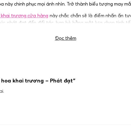
oa này chinh phục mọi ánh nhìn. Trở thành biểu tượng may mắ
 khai trương cửa hàng
này chắc chắn sẽ là điểm nhấn ấn tượn
chúc phát đạt đến đối tác, bạn bè bằng một lựa chọn tinh tế
p nhất, góp phần mở ra khởi đầu hưng thịnh!
Đọc thêm
 hoa khai trương – Phát đạt”
i.