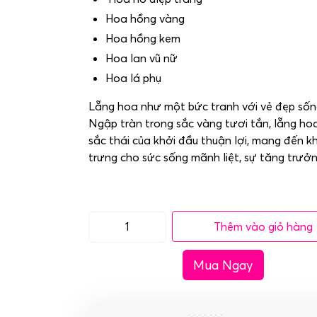
Hoa hồng vàng
Hoa hồng kem
Hoa lan vũ nữ
Hoa lá phụ
Lẵng hoa như một bức tranh với vẻ đẹp số
Ngập tràn trong sắc vàng tươi tắn, lẵng h
sắc thái của khởi đầu thuận lợi, mang đến k
trưng cho sức sống mãnh liệt, sự tăng trưở
Thêm vào giỏ hàng
Lẵng
hoa
Mua Ngay
khai
trương
-