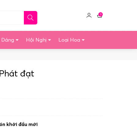
0
Click
Giỏ
để
hàng
quản
u Dáng
Hội Nghị
Loại Hoa
lý
tài
khoản
Phát đạt
đón khởi đầu mới