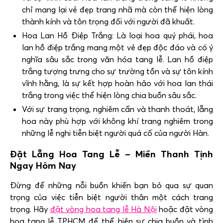
chỉ mang lại vẻ đẹp trang nhã mà còn thể hiện lòng
thành kính và tôn trọng đối với người đã khuất.
Hoa Lan Hồ Điệp Trắng: Là loại hoa quý phái, hoa
lan hồ điệp trắng mang một vẻ đẹp độc đáo và có ý
nghĩa sâu sắc trong văn hóa tang lễ. Lan hồ điệp
trắng tượng trưng cho sự trường tồn và sự tôn kính
vĩnh hằng, là sự kết hợp hoàn hảo với hoa lan thái
trắng trong việc thể hiện lòng chia buồn sâu sắc.
Với sự trang trọng, nghiêm cẩn và thanh thoát, lẵng
hoa này phù hợp với không khí trang nghiêm trong
những lễ nghi tiễn biệt người quá cố của người Hàn.
Đặt Lẵng Hoa Tang Lễ – Miền Thanh Tịnh
Ngay Hôm Nay
Đừng để những nỗi buồn khiến bạn bỏ qua sự quan
trọng của việc tiễn biệt người thân một cách trang
trọng. Hãy
đặt vòng hoa tang lễ Hà Nội
hoặc đặt vòng
hoa tang lễ TPHCM để thể hiện sự chia buồn và tình