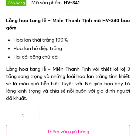
Mã sản phẩm:
HV-341
Còn hàng
Lẵng hoa tang lễ – Miền Thanh Tịnh mã HV-340 bao
gồm:
Hoa lan thái trắng 100%
Hoa lan hồ điệp trắng
Hai dải băng chữ dài
Lẵng hoa tang lễ – Miền Thanh Tịnh với thiết kế kệ 3
tầng sang trọng và những loài hoa lan trắng tinh khiết
sẽ là món quà tiễn biệt tuyệt vời. Nó giúp bạn bày tỏ
lòng kính trọng và chia sẻ nỗi buồn với gia đình người
đã khuất.
Lẵng
hoa
Thêm vào giỏ hàng
tang