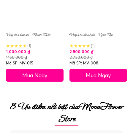
Vòng hoa đám ma – Thanh Thản
Vòng hoa chia buồn – Ngàn Thu
(1)
(1)
1.000.000
₫
2.500.000
₫
1.150.000
₫
2.750.000
₫
Mã SP: MV-015
Mã SP: MV-008
Mua Ngay
Mua Ngay
8 Ưu điểm nổi bật của MoonFlower
Store