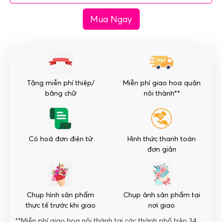
lễ
Mua Ngay
-
Miền
Thanh
Tịnh
số
lượng
Tặng miễn phí thiệp/
Miễn phí giao hoa quận
băng chữ
nội thành**
Có hoá đơn điện tử
Hình thức thanh toán
đơn giản
Chụp hình sản phẩm
Chụp ảnh sản phẩm tại
thực tế trước khi giao
nơi giao
**Miễn phí giao hoa nội thành tại các thành phố trên 34