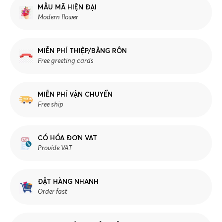
MẪU MÃ HIỆN ĐẠI
Modern flower
MIỄN PHÍ THIỆP/BĂNG RÔN
Free greeting cards
MIỄN PHÍ VẬN CHUYỂN
Free ship
CÓ HÓA ĐƠN VAT
Provide VAT
ĐẶT HÀNG NHANH
Order fast