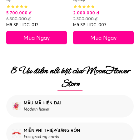
5.700.000
₫
2.000.000
₫
6.300.000
₫
2.300.000
₫
Mã SP: HDG-017
Mã SP: HDG-007
Mua Ngay
Mua Ngay
8 Ưu điểm nổi bật của MoonFlower
Store
MẪU MÃ HIỆN ĐẠI
Modern flower
MIỄN PHÍ THIỆP/BĂNG RÔN
Free greeting cards