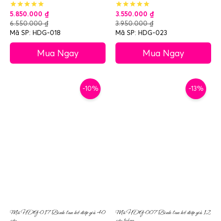
5.850.000
₫
3.550.000
₫
6.550.000
₫
3.950.000
₫
Mã SP: HDG-018
Mã SP: HDG-023
Mua Ngay
Mua Ngay
-10%
-13%
Mã HDG-017 Bình lan hồ điệp giả 40
Mã HDG-007 Bình lan hồ điệp giả 12
cây
cây trắng