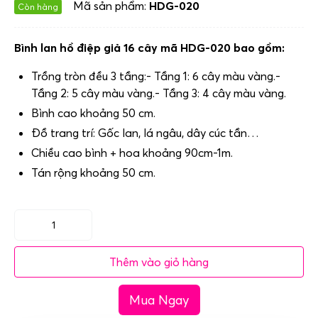
Mã sản phẩm:
HDG-020
Còn hàng
Bình lan hồ điệp giả 16 cây mã HDG-020 bao gồm:
Trồng tròn đều 3 tầng:- Tầng 1: 6 cây màu vàng.-
Tầng 2: 5 cây màu vàng.- Tầng 3: 4 cây màu vàng.
Bình cao khoảng 50 cm.
Đồ trang trí: Gốc lan, lá ngâu, dây cúc tần…
Chiều cao bình + hoa khoảng 90cm-1m.
Tán rộng khoảng 50 cm.
Mã
HDG-
Thêm vào giỏ hàng
020
Bình
Mua Ngay
lan
hồ