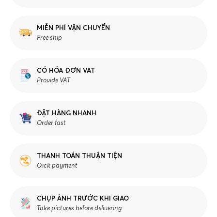
MIỄN PHÍ VẬN CHUYỂN
Free ship
CÓ HÓA ĐƠN VAT
Provide VAT
ĐẶT HÀNG NHANH
Order fast
THANH TOÁN THUẬN TIỆN
Qick payment
CHỤP ẢNH TRƯỚC KHI GIAO
Take pictures before delivering