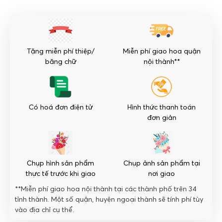
điệp
giả
16
cây
Tặng miễn phí thiệp/
Miễn phí giao hoa quận
số
băng chữ
nội thành**
lượng
Có hoá đơn điện tử
Hình thức thanh toán
đơn giản
Chụp hình sản phẩm
Chụp ảnh sản phẩm tại
thực tế trước khi giao
nơi giao
**Miễn phí giao hoa nội thành tại các thành phố trên 34
tỉnh thành. Một số quận, huyện ngoại thành sẽ tính phí tùy
vào địa chỉ cụ thể.