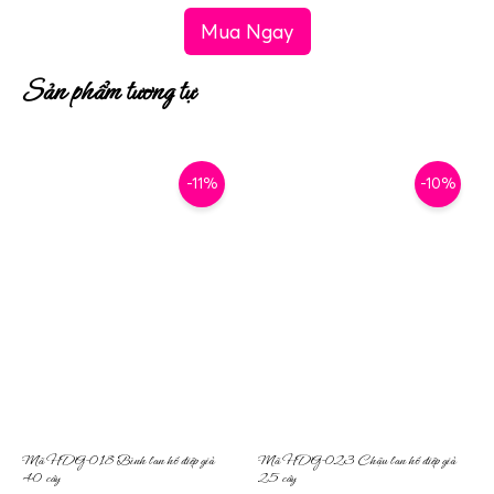
Mua Ngay
Sản phẩm tương tự
-11%
-10%
Mã HDG-018 Bình lan hồ điệp giả
Mã HDG-023 Chậu lan hồ điệp giả
40 cây
25 cây