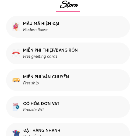
Store
MẪU MÃ HIỆN ĐẠI
Modern flower
MIỄN PHÍ THIỆP/BĂNG RÔN
Free greeting cards
MIỄN PHÍ VẬN CHUYỂN
Free ship
CÓ HÓA ĐƠN VAT
Provide VAT
ĐẶT HÀNG NHANH