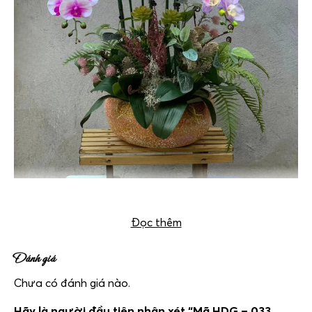
Chậu lan hồ điệp giả mã HDG -033 10 cây
Đọc thêm
Đánh giá
Chưa có đánh giá nào.
Hãy là người đầu tiên nhận xét “Mã HDG – 033