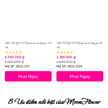
Mã HDG-017 Bình lan hồ điệp giả 40
Mã HDG-009 Bình lan hồ điệp giả 16
cây
cây
5.700.000
₫
2.350.000
₫
6.300.000
₫
2.600.000
₫
Mã SP: HDG-017
Mã SP: HDG-009
Mua Ngay
Mua Ngay
8 Ưu điểm nổi bật của MoonFlower