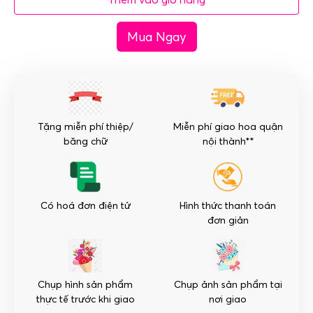
-
033
Mua Ngay
Chậu
lan
hồ
điệp
giả
10
Tặng miễn phí thiệp/
Miễn phí giao hoa quận
cây
băng chữ
nội thành**
số
lượng
Có hoá đơn điện tử
Hình thức thanh toán
đơn giản
Chụp hình sản phẩm
Chụp ảnh sản phẩm tại
thực tế trước khi giao
nơi giao