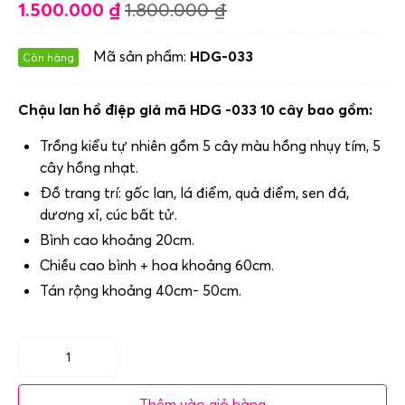
1.500.000
₫
1.800.000
₫
Mã sản phẩm:
HDG-033
Còn hàng
Chậu lan hồ điệp giả mã HDG -033 10 cây bao gồm:
Trồng kiểu tự nhiên gồm 5 cây màu hồng nhụy tím, 5
cây hồng nhạt.
Đồ trang trí: gốc lan, lá điểm, quả điểm, sen đá,
dương xỉ, cúc bất tử.
Bình cao khoảng 20cm.
Chiều cao bình + hoa khoảng 60cm.
Tán rộng khoảng 40cm- 50cm.
Mã
HDG
Thêm vào giỏ hàng