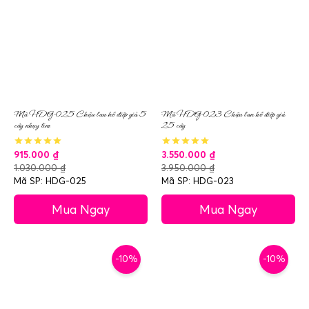
Mã HDG-025 Chậu lan hồ điệp giả 5
Mã HDG-023 Chậu lan hồ điệp giả
cây nhụy tím
25 cây
915.000
₫
3.550.000
₫
1.030.000
₫
3.950.000
₫
Mã SP: HDG-025
Mã SP: HDG-023
Mua Ngay
Mua Ngay
-10%
-10%