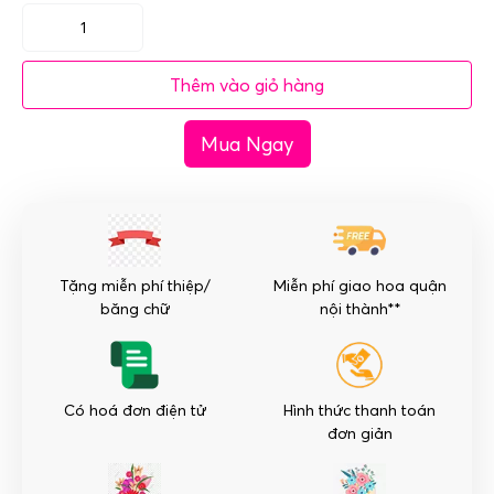
Mã
HDG-
Thêm vào giỏ hàng
056
Chậu
Mua Ngay
lan
hồ
điệp
giả-
25
Cây
Tặng miễn phí thiệp/
Miễn phí giao hoa quận
số
băng chữ
nội thành**
lượng
Có hoá đơn điện tử
Hình thức thanh toán
đơn giản