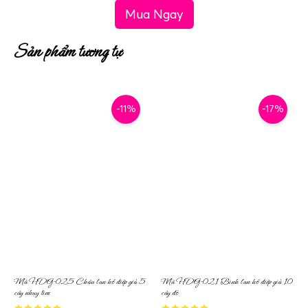
Mua Ngay
Sản phẩm tương tự
-11%
-17%
Mã HDG-025 Chậu lan hồ điệp giả 5
Mã HDG-021 Bình lan hồ điệp giả 10
cây nhụy tím
cây đỏ