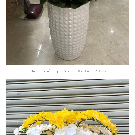
Chậu lan hồ điệp giả mã HDG-056 – 25 Cây