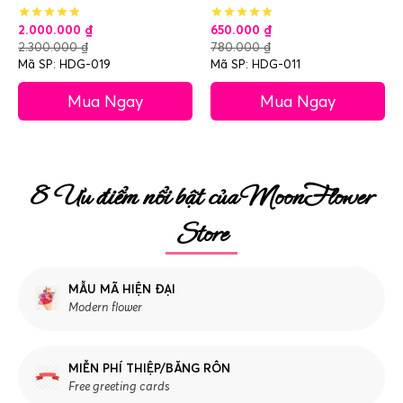
2.000.000
₫
650.000
₫
2.300.000
₫
780.000
₫
Mã SP: HDG-019
Mã SP: HDG-011
Mua Ngay
Mua Ngay
8 Ưu điểm nổi bật của MoonFlower
Store
MẪU MÃ HIỆN ĐẠI
Modern flower
MIỄN PHÍ THIỆP/BĂNG RÔN
Free greeting cards