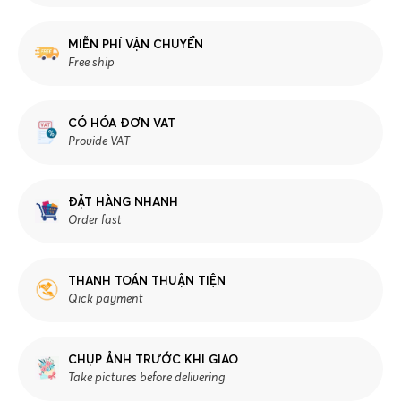
MIỄN PHÍ VẬN CHUYỂN
Free ship
CÓ HÓA ĐƠN VAT
Provide VAT
ĐẶT HÀNG NHANH
Order fast
THANH TOÁN THUẬN TIỆN
Qick payment
CHỤP ẢNH TRƯỚC KHI GIAO
Take pictures before delivering