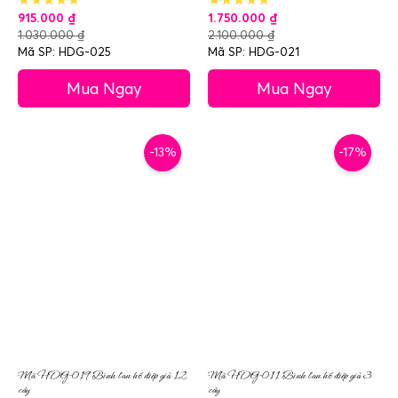
915.000
₫
1.750.000
₫
1.030.000
₫
2.100.000
₫
Mã SP: HDG-025
Mã SP: HDG-021
Mua Ngay
Mua Ngay
-13%
-17%
Mã HDG-019 Bình lan hồ điệp giả 12
Mã HDG-011 Bình lan hồ điệp giả 3
cây
cây