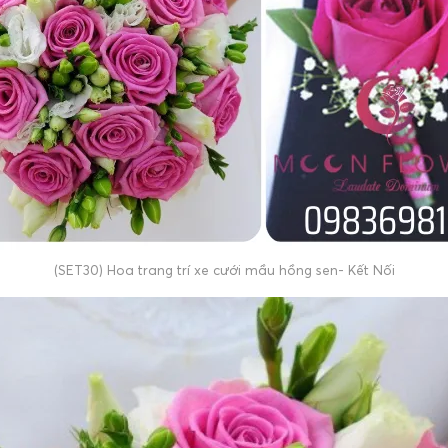
(SET30) Hoa trang trí xe cưới mầu hồng sen- Kết Nối