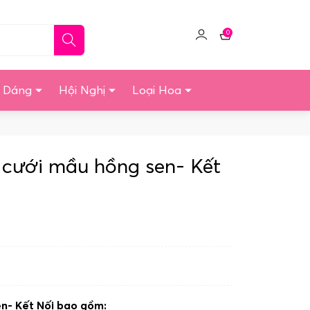
0
Click
Giỏ
để
hàng
quản
u Dáng
Hội Nghị
Loại Hoa
lý
tài
khoản
e cưới mầu hồng sen- Kết
en- Kết Nối bao gồm: