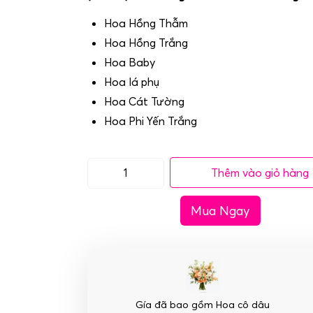
Hoa Hồng Thẫm
Hoa Hồng Trắng
Hoa Baby
Hoa lá phụ
Hoa Cát Tường
Hoa Phi Yến Trắng
Thêm vào giỏ hàng
(SET30)
Hoa
Mua Ngay
trang
trí
xe
cưới
mầu
hồng
Gía đã bao gồm Hoa cô dâu