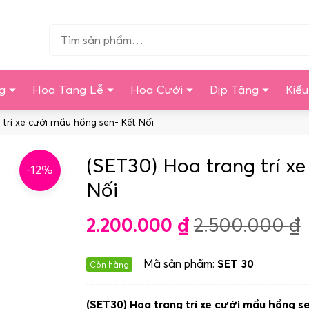
Tìm…
g
Hoa Tang Lễ
Hoa Cưới
Dịp Tặng
Kiể
 trí xe cưới mầu hồng sen- Kết Nối
(SET30) Hoa trang trí x
-12%
Nối
2.200.000
₫
2.500.000
₫
Mã sản phẩm:
SET 30
Còn hàng
(SET30) Hoa trang trí xe cưới mầu hồng s