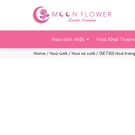
Chuyển
tới
nội
dung
Hoa sinh nhật
Hoa Khai Trươn
Home
/
Hoa cưới
/
Hoa xe cưới
/ (SET30) Hoa trang