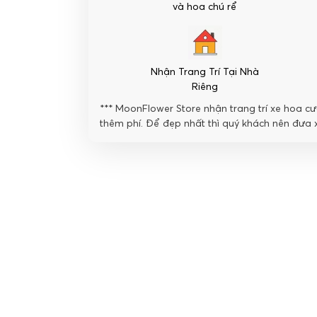
sen-
và hoa chú rể
Kết
Nối
số
lượng
Nhận Trang Trí Tại Nhà
Riêng
*** MoonFlower Store nhận trang trí xe hoa cướ
thêm phí. Để đẹp nhất thì quý khách nên đưa x