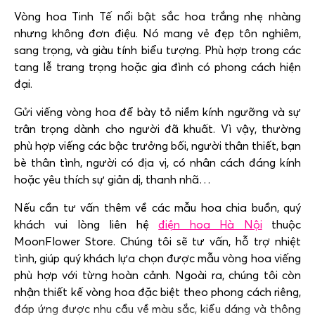
Vòng hoa Tinh Tế nổi bật sắc hoa trắng nhẹ nhàng
nhưng không đơn điệu. Nó mang vẻ đẹp tôn nghiêm,
sang trọng, và giàu tính biểu tượng. Phù hợp trong các
tang lễ trang trọng hoặc gia đình có phong cách hiện
đại.
Gửi viếng vòng hoa để bày tỏ niềm kính ngưỡng và sự
trân trọng dành cho người đã khuất. Vì vậy, thường
phù hợp viếng các bậc trưởng bối, người thân thiết, bạn
bè thân tình, người có địa vị, có nhân cách đáng kính
hoặc yêu thích sự giản dị, thanh nhã…
Nếu cần tư vấn thêm về các mẫu hoa chia buồn, quý
khách vui lòng liên hệ
điện hoa Hà Nội
thuộc
MoonFlower Store. Chúng tôi sẽ tư vấn, hỗ trợ nhiệt
tình, giúp quý khách lựa chọn được mẫu vòng hoa viếng
phù hợp với từng hoàn cảnh. Ngoài ra, chúng tôi còn
nhận thiết kế vòng hoa đặc biệt theo phong cách riêng,
đáp ứng được nhu cầu về màu sắc, kiểu dáng và thông