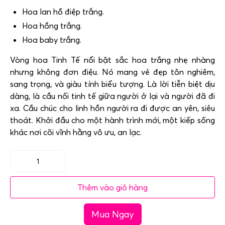
Hoa lan hồ điệp trắng.
Hoa hồng trắng.
Hoa baby trắng.
Vòng hoa Tinh Tế nổi bật sắc hoa trắng nhẹ nhàng
nhưng không đơn điệu. Nó mang vẻ đẹp tôn nghiêm,
sang trọng, và giàu tính biểu tượng. Là lời tiễn biệt dịu
dàng, là cầu nối tinh tế giữa người ở lại và người đã đi
xa. Cầu chúc cho linh hồn người ra đi được an yên, siêu
thoát. Khởi đầu cho một hành trình mới, một kiếp sống
khác nơi cõi vĩnh hằng vô ưu, an lạc.
Vòng
hoa
Thêm vào giỏ hàng
chia
buồn
Mua Ngay
-