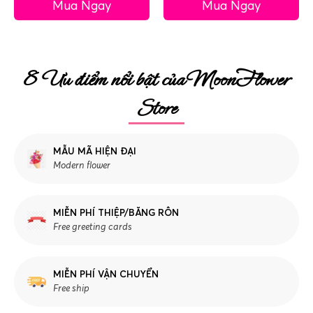
Mua Ngay
Mua Ngay
8 Ưu điểm nổi bật của MoonFlower
Store
MẪU MÃ HIỆN ĐẠI
Modern flower
MIỄN PHÍ THIỆP/BĂNG RÔN
Free greeting cards
MIỄN PHÍ VẬN CHUYỂN
Free ship