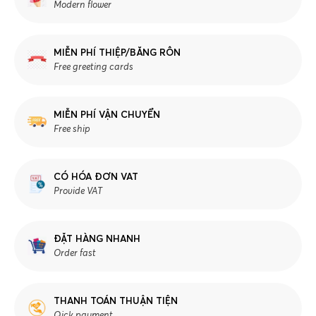
Modern flower
MIỄN PHÍ THIỆP/BĂNG RÔN
Free greeting cards
MIỄN PHÍ VẬN CHUYỂN
Free ship
CÓ HÓA ĐƠN VAT
Provide VAT
ĐẶT HÀNG NHANH
Order fast
THANH TOÁN THUẬN TIỆN
Qick payment