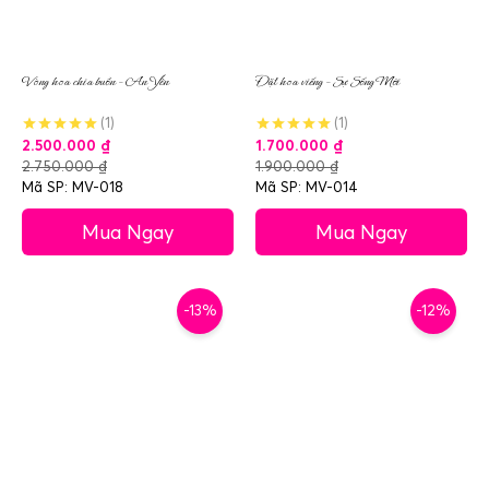
Vòng hoa chia buồn – An Yên
Đặt hoa viếng – Sự Sống Mới
(1)
(1)
2.500.000
₫
1.700.000
₫
2.750.000
₫
1.900.000
₫
Mã SP: MV-018
Mã SP: MV-014
Mua Ngay
Mua Ngay
-13%
-12%