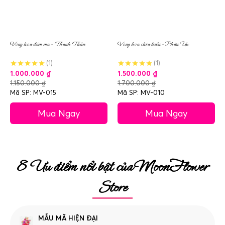
Vòng hoa đám ma – Thanh Thản
Vòng hoa chia buồn – Phân Ưu
(1)
(1)
1.000.000
₫
1.500.000
₫
1.150.000
₫
1.700.000
₫
Mã SP: MV-015
Mã SP: MV-010
Mua Ngay
Mua Ngay
8 Ưu điểm nổi bật của MoonFlower
Store
MẪU MÃ HIỆN ĐẠI