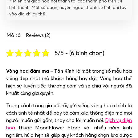
**Miễn phí giao hoa nội thành tại các thành phố trên 34
tỉnh thành. Một số quận, huyện ngoại thành sẽ tính phí tùy
vào địa chỉ cụ thể.
Mô tả
Reviews (2)
5/5 - (6 bình chọn)
Vòng hoa đám ma – Tôn Kính
là một trong số mẫu hoa
viếng đẹp nhất mà khách hàng hay đặt. Vòng hoa thể
hiện sự luyến tiếc, thương cảm và sẻ chia với người đã
khuất cùng gia quyến.
Trong cảnh tang gia bối rối, gửi viếng vòng hoa chính là
cách tinh tế nhất để bày tỏ cảm xúc, thông điệp mà mọi
người muốn gửi gắm, thay cho lời muốn nói.
Dịch vụ điện
hoa
thuộc MoonFlower Store với nhiều năm kinh
nghiệm, hứa hẹn sẽ giúp quý khách hàng chọn lựa được