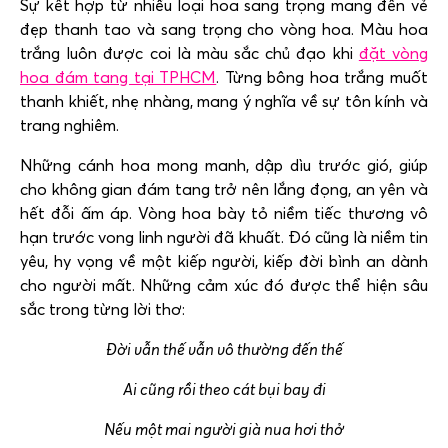
Sự kết hợp từ nhiều loại hoa sang trọng mang đến vẻ
đẹp thanh tao và sang trọng cho vòng hoa. Màu hoa
trắng luôn được coi là màu sắc chủ đạo khi
đặt vòng
hoa đám tang tại TPHCM
. Từng bông hoa trắng muốt
thanh khiết, nhẹ nhàng, mang ý nghĩa về sự
tôn kính và
trang nghiêm.
Những cánh hoa mong manh, dập dìu trước gió, giúp
cho không gian đám tang trở nên lắng đọng, an yên và
hết đỗi ấm áp. Vòng hoa bày tỏ niềm tiếc thương vô
hạn trước vong linh người đã khuất. Đó cũng là niềm tin
yêu, hy vọng về một kiếp người, kiếp đời bình an dành
cho người mất. Những cảm xúc đó được thể hiện sâu
sắc trong từng lời thơ:
Đời vẫn thế vẫn vô thường đến thế
Ai cũng rồi theo cát bụi bay đi
Nếu một mai người già nua hơi thở