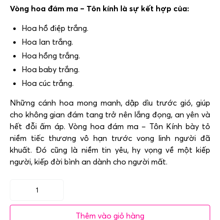
Vòng hoa đám ma – Tôn kính là sự kết hợp của:
Hoa hồ điệp trắng.
Hoa lan trắng.
Hoa hồng trắng.
Hoa baby trắng.
Hoa cúc trắng.
Những cánh hoa mong manh, dập dìu trước gió, giúp
cho không gian đám tang trở nên lắng đọng, an yên và
hết đỗi ấm áp. Vòng hoa đám ma – Tôn Kính bày tỏ
niềm tiếc thương vô hạn trước vong linh người đã
khuất. Đó cũng là niềm tin yêu, hy vọng về một kiếp
người, kiếp đời bình an dành cho người mất.
Vòng
hoa
Thêm vào giỏ hàng
đám