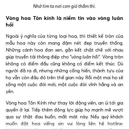
Nhớ tìm ta nơi cơn gió thầm thì.
Vòng hoa Tôn kính là niềm tin vào vòng luân
hồi
Ngoài ý nghĩa của từng loại hoa, thì thiết kế tròn của
mẫu hoa này còn mang đậm nét đẹp truyền thống.
Những cánh hoa đan xen, gắn kết chặt chẽ với nhau
giúp truyền tải thông điệp cho “
vòng luân hồi
”. Vòng tròn
không có điểm đầu cũng không có điểm kết thúc. Dù
người đã ra đi, nhưng những cống hiến, thành tựu của
họ vẫn còn đâu đó trên thế gian này. Rồi một mai họ sẽ
sống một cuộc đời mới, một cuộc đời vĩnh hằng và an
yên.
Vòng hoa Tôn Kính như thay lời động viên, an ủi tới gia
quyến ở lại. Tiếp thêm động lực giúp họ mạnh mẽ vượt
qua sự thật đau buồn, mất mát này. Nếu quý khách
muốn đặt hoa viếng xin vui lòng liên hệ hotline: