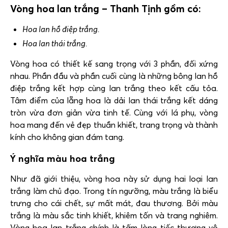
Vòng hoa lan trắng – Thanh Tịnh gồm có:
Hoa lan hồ điệp trắng.
Hoa lan thái trắng.
Vòng hoa
có thiết kế sang trọng với 3 phần, đối xứng
nhau. Phần đầu và phần cuối cùng là những bông lan hồ
điệp trắng kết hợp cùng lan trắng theo kết cấu tỏa.
Tâm điểm của lẵng hoa là dải lan thái trắng kết dáng
tròn vừa đơn giản vừa tinh tế. Cùng với lá phụ, vòng
hoa mang đến vẻ đẹp thuần khiết, trang trọng và thành
kính cho không gian đám tang.
Ý nghĩa màu hoa trắng
Như đã giới thiệu, vòng hoa này sử dụng hai loại lan
trắng làm chủ đạo. Trong tín ngưỡng, màu trắng là biểu
trưng cho cái chết, sự mất mát, đau thương. Bởi màu
trắng là màu sắc tinh khiết, khiêm tốn và trang nghiêm.
Vòng hoa lan trắng chính là tấm lòng tiếc thương vô