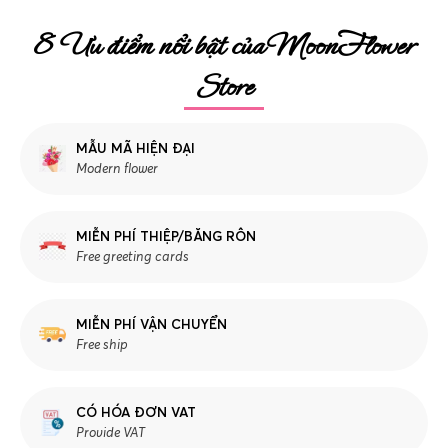
8 Ưu điểm nổi bật của MoonFlower
Store
MẪU MÃ HIỆN ĐẠI
Modern flower
MIỄN PHÍ THIỆP/BĂNG RÔN
Free greeting cards
MIỄN PHÍ VẬN CHUYỂN
Free ship
CÓ HÓA ĐƠN VAT
Provide VAT