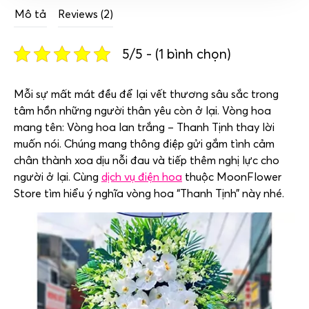
Mô tả
Reviews (2)
5/5 - (1 bình chọn)
Mỗi
sự
mất
mát
đều
để
lại
vết
thương
sâu
sắc
trong
tâm
hồn
những
người
thân
yêu
còn
ở
lại.
V
òng
hoa
mang
tên: Vòng hoa lan trắng – Thanh Tịnh thay lời
muốn nói. Chúng mang thông điệp gửi gắm tình cảm
chân thành xoa dịu nỗi đau và tiếp thêm nghị lực cho
người ở lại. Cùng
dịch vụ điện hoa
thuộc MoonFlower
Store tìm hiểu ý nghĩa vòng hoa “Thanh Tịnh” này nhé.