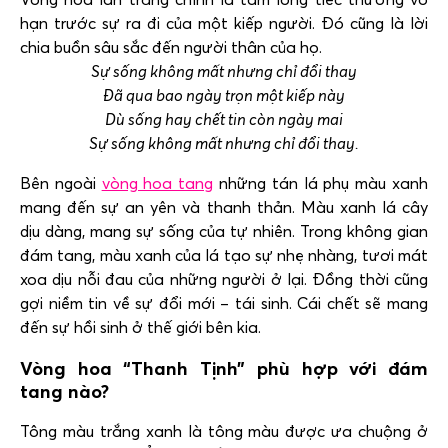
hạn trước sự ra đi của một kiếp người. Đó cũng là lời
chia buồn sâu sắc đến người thân của họ.
Sự sống không mất nhưng chỉ đổi thay
Đã qua bao ngày trọn một kiếp này
Dù sống hay chết tin còn ngày mai
Sự sống không mất nhưng chỉ đổi thay.
Bên ngoài
vòng hoa tang
những tán lá phụ màu xanh
mang đến sự an yên và thanh thản. Màu xanh lá cây
dịu dàng, mang sự sống của tự nhiên. Trong không gian
đám tang, màu xanh của lá tạo sự nhẹ nhàng, tươi mát
xoa dịu nỗi đau của những người ở lại. Đồng thời cũng
gợi niềm tin về sự đổi mới – tái sinh. Cái chết sẽ mang
đến sự hồi sinh ở thế giới bên kia.
Vòng hoa “Thanh Tịnh” phù hợp với đám
tang nào?
Tông màu trắng xanh là tông màu được ưa chuộng ở