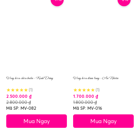
Vòng hoa chia buồn – Kính Dâng
Vòng hoa đám tang – An Nhiên
(1)
(1)
2.500.000
₫
1.700.000
₫
2.800.000
₫
1.800.000
₫
Mã SP: MV-082
Mã SP: MV-016
Mua Ngay
Mua Ngay