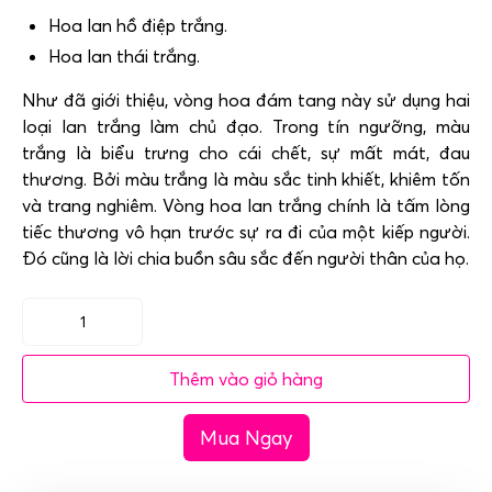
Hoa lan hồ điệp trắng.
Hoa lan thái trắng.
Như đã giới thiệu, vòng hoa đám tang này sử dụng hai
loại lan trắng làm chủ đạo. Trong tín ngưỡng, màu
trắng là biểu trưng cho cái chết, sự mất mát, đau
thương. Bởi màu trắng là màu sắc tinh khiết, khiêm tốn
và trang nghiêm. Vòng hoa lan trắng chính là tấm lòng
tiếc thương vô hạn trước sự ra đi của một kiếp người.
Đó cũng là lời chia buồn sâu sắc đến người thân của họ.
Vòng
hoa
Thêm vào giỏ hàng
lan
trắng
Mua Ngay
-
Thanh
Tịnh