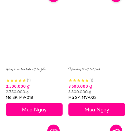
Vòng hoa chia buồn – An Yên
Hoa tang lễ – An Tịnh
(1)
(1)
2.500.000
₫
3.500.000
₫
2.750.000
₫
3.800.000
₫
Mã SP: MV-018
Mã SP: MV-022
Mua Ngay
Mua Ngay
-11%
-6%