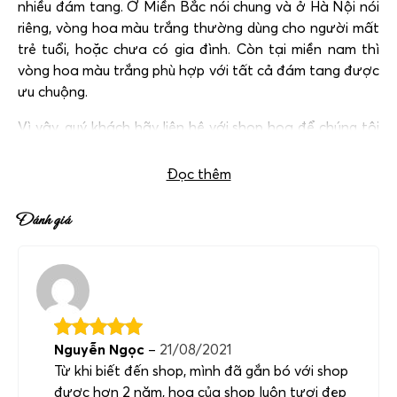
nhiều đám tang. Ở Miền Bắc nói chung và ở Hà Nội nói
riêng, vòng hoa màu trắng thường dùng cho người mất
trẻ tuổi, hoặc chưa có gia đình. Còn tại miền nam thì
vòng hoa màu trắng phù hợp với tất cả đám tang được
ưu chuộng.
Vì vậy, quý khách hãy liên hệ với shop hoa để chúng tôi
tư vấn mẫu hoa phù hợp nhất qua hotline:
0983698184
Đọc thêm
Đánh giá
Nguyễn Ngọc
–
21/08/2021
Từ khi biết đến shop, mình đã gắn bó với shop
được hơn 2 năm, hoa của shop luôn tươi đẹp