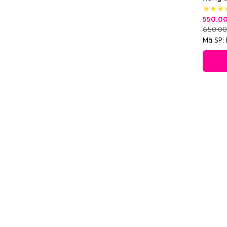
550.0
650.0
Mã SP: