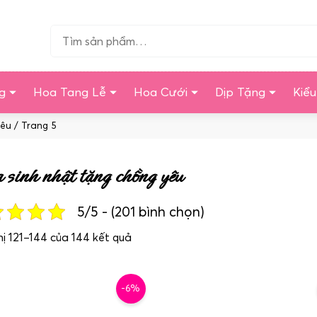
Tìm…
g
Hoa Tang Lễ
Hoa Cưới
Dịp Tặng
Kiể
yêu
/ Trang 5
sinh nhật tặng chồng yêu
5/5 - (201 bình chọn)
Sorted
hị 121–144 của 144 kết quả
by
latest
-6%