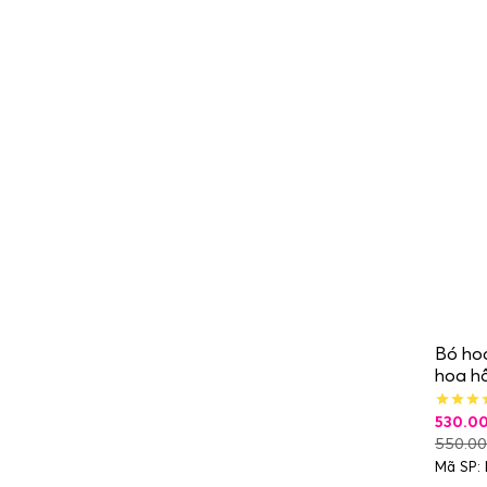
Bó hoa
hoa h
530.0
550.0
Mã SP: