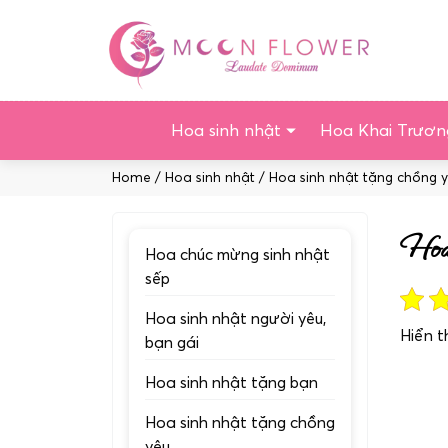
Chuyển
tới
nội
dung
Hoa sinh nhật
Hoa Khai Trươn
Home
/
Hoa sinh nhật
/
Hoa sinh nhật tặng chồng 
Hoa 
Hoa chúc mừng sinh nhật
sếp
Hoa sinh nhật người yêu,
Hiển t
bạn gái
Hoa sinh nhật tặng bạn
Hoa sinh nhật tặng chồng
yêu