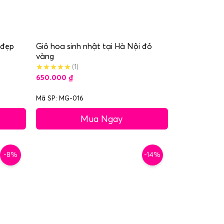
 đẹp
Giỏ hoa sinh nhật tại Hà Nội đỏ
vàng
(1)
650.000
₫
Mã SP: MG-016
Mua Ngay
-8%
-14%