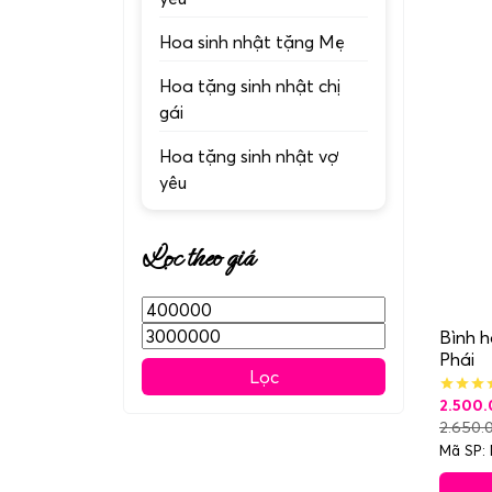
Hoa sinh nhật tặng Mẹ
Hoa tặng sinh nhật chị
gái
Hoa tặng sinh nhật vợ
yêu
Lọc theo giá
Giá
Giá
thấp
cao
Bình h
Phái
nhất
nhất
Lọc
2.500
2.650.
Mã SP: