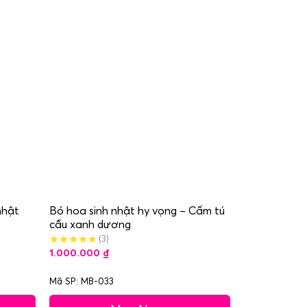
nhật
Bó hoa sinh nhật hy vọng – Cẩm tú
cầu xanh dương
(3)
1.000.000
₫
Mã SP: MB-033