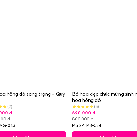
oa hồng đỏ sang trọng – Quý
Bó hoa đẹp chúc mừng sinh 
hoa hồng đỏ
(2)
(5)
.000
₫
690.000
₫
000
₫
800.000
₫
 MG-043
Mã SP: MB-034