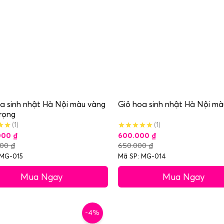
a sinh nhật Hà Nội màu vàng
Giỏ hoa sinh nhật Hà Nội mà
rọng
(1)
(1)
.000
₫
600.000
₫
000
₫
650.000
₫
 MG-015
Mã SP: MG-014
Mua Ngay
Mua Ngay
-4%