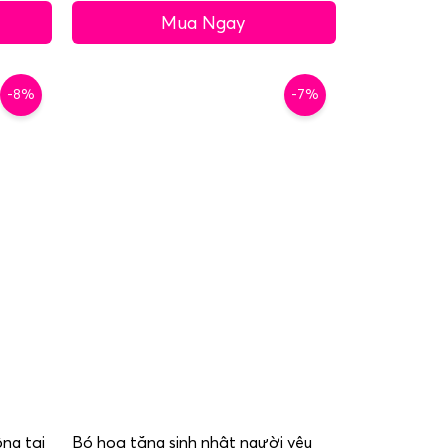
Mua Ngay
-8%
-7%
ng tại
Bó hoa tặng sinh nhật người yêu