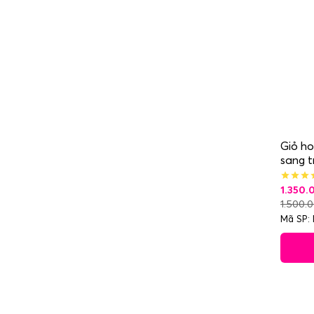
Giỏ ho
sang t
1.350
1.500.
Mã SP: