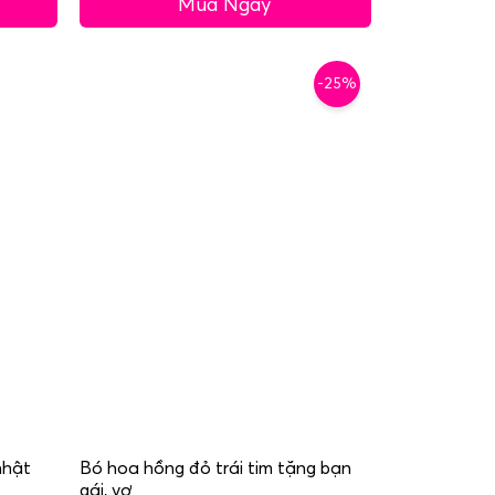
Mua Ngay
-25%
nhật
Bó hoa hồng đỏ trái tim tặng bạn
gái, vợ