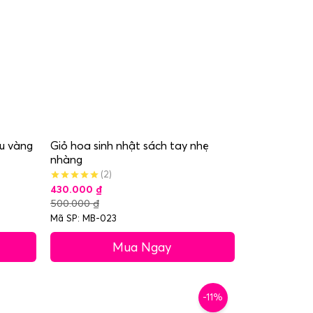
u vàng
Giỏ hoa sinh nhật sách tay nhẹ
nhàng
(2)
430.000
₫
500.000
₫
Mã SP: MB-023
Mua Ngay
-11%