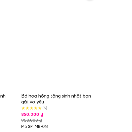
inh
Bó hoa hồng tặng sinh nhật bạn
gái, vợ yêu
(6)
850.000
₫
950.000
₫
Mã SP: MB-016