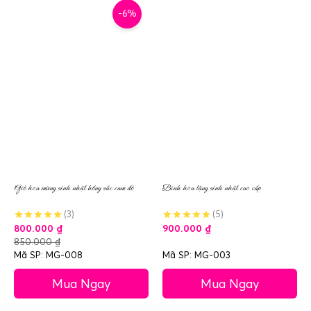
-6%
Giỏ hoa mừng sinh nhật hồng sắc cam đỏ
Bình hoa tặng sinh nhật cao cấp
(3)
(5)
800.000
₫
900.000
₫
850.000
₫
Mã SP: MG-008
Mã SP: MG-003
Mua Ngay
Mua Ngay