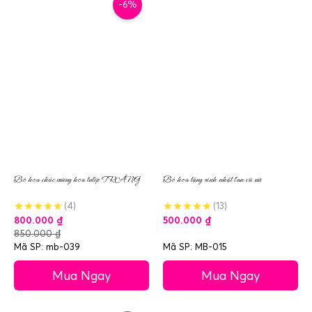
-6%
Bó hoa chúc mừng hoa tulip TRẮNG
Bó hoa tặng sinh nhật lan vũ nữ
(4)
(13)
800.000
₫
500.000
₫
850.000
₫
Mã SP: mb-039
Mã SP: MB-015
Mua Ngay
Mua Ngay