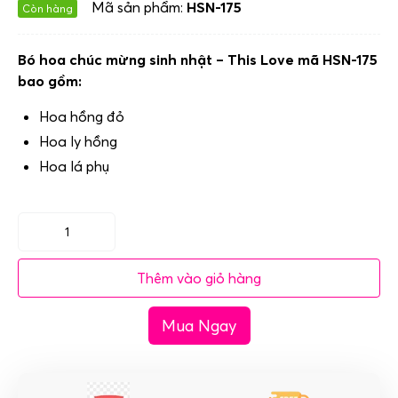
Mã sản phẩm:
HSN-175
Còn hàng
Bó hoa chúc mừng sinh nhật – This Love mã HSN-175
bao gồm:
Hoa hồng đỏ
Hoa ly hồng
Hoa lá phụ
Bó
hoa
Thêm vào giỏ hàng
chúc
mừng
Mua Ngay
sinh
nhật
-
This