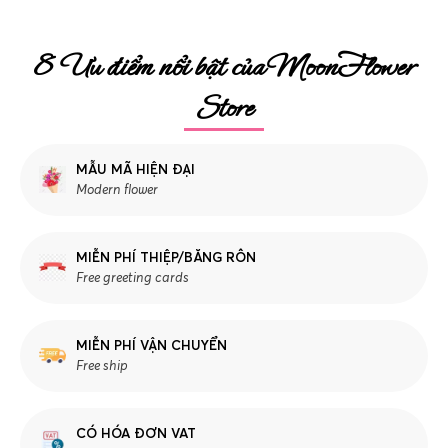
8 Ưu điểm nổi bật của MoonFlower
Store
MẪU MÃ HIỆN ĐẠI
Modern flower
MIỄN PHÍ THIỆP/BĂNG RÔN
Free greeting cards
MIỄN PHÍ VẬN CHUYỂN
Free ship
CÓ HÓA ĐƠN VAT