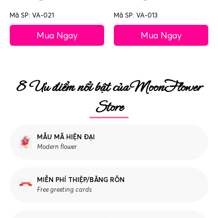
Mã SP: VA-021
Mã SP: VA-013
Mua Ngay
Mua Ngay
8 Ưu điểm nổi bật của MoonFlower
Store
MẪU MÃ HIỆN ĐẠI
Modern flower
MIỄN PHÍ THIỆP/BĂNG RÔN
Free greeting cards