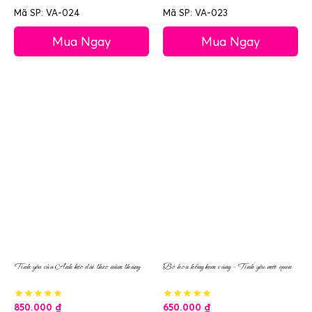
Mã SP: VA-024
Mã SP: VA-023
Mua Ngay
Mua Ngay
Tình yêu của Anh kéo dài theo năm tháng
Bó hoa hồng kem vàng – Tình yêu mới quen
850.000
₫
650.000
₫