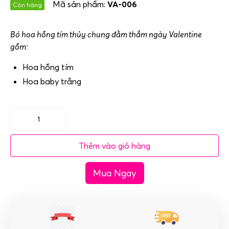
Mã sản phẩm:
VA-006
Còn hàng
Bó hoa hồng tím thủy chung đằm thắm ngày Valentine
gồm:
Hoa hồng tím
Hoa baby trắng
Bó
hoa
Thêm vào giỏ hàng
hồng
tím
Mua Ngay
thủy
chung
đằm
thắm
ngày