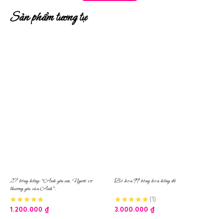
Sản phẩm tương tự
27 bông hồng: “Anh yêu em. Người vợ
Bó hoa 99 bông hoa hồng đỏ
thương yêu của Anh”.
(1)
1.200.000
₫
3.000.000
₫