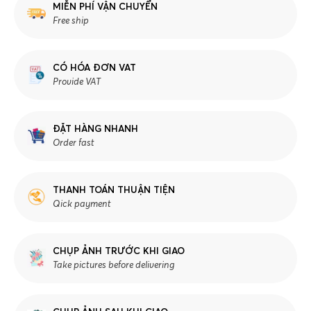
MIỄN PHÍ VẬN CHUYỂN
Free ship
CÓ HÓA ĐƠN VAT
Provide VAT
ĐẶT HÀNG NHANH
Order fast
THANH TOÁN THUẬN TIỆN
Qick payment
CHỤP ẢNH TRƯỚC KHI GIAO
Take pictures before delivering