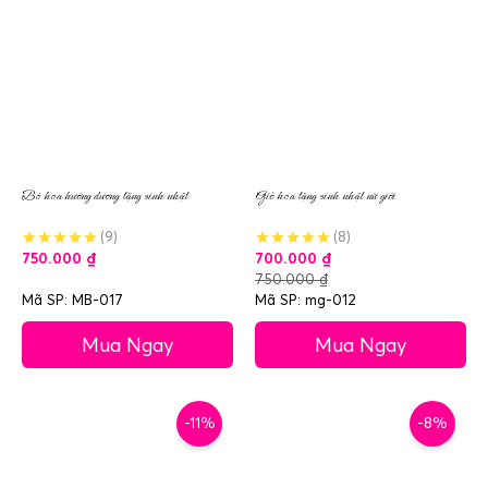
Bó hoa hướng dương tặng sinh nhật
Giỏ hoa tặng sinh nhật nữ giới
(9)
(8)
750.000
₫
700.000
₫
750.000
₫
Mã SP: MB-017
Mã SP: mg-012
Mua Ngay
Mua Ngay
-11%
-8%