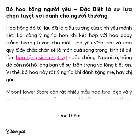
Bó hoa tặng người yêu – Đặc Biệt là sự lựa
chọn tuyệt vời dành cho người thương.
Hoa hồng đỏ từ lâu đã là biểu tượng của tình yêu mãnh
liệt. Lại càng ý nghĩa hơn khi kết hợp với hoa baby
trắng tượng trưng cho một tình yêu vĩnh cửu và cao
quý. Đây chắc chắn sẽ là món quà sang trọng, tinh tế để
làm
hoa tặng sinh nhật vợ
hoặc chồng. Ngoài ra, hồng
đỏ còn nói hộ lòng bạn về sự trân trọng và lòng biết ơn.
Vì thế, bó hoa này rất ý nghĩa khi dành tặng mẹ, hay chị
gái.
MoonFlower Store còn rất nhiều mẫu hoa tươi đẹp và ý
nghĩa dành cho bạn. Thông tin chi tiết bạn có thể tham
khảo tại:
Hoa sinh nhật Hà Nội
.
Đọc thêm
Đánh giá