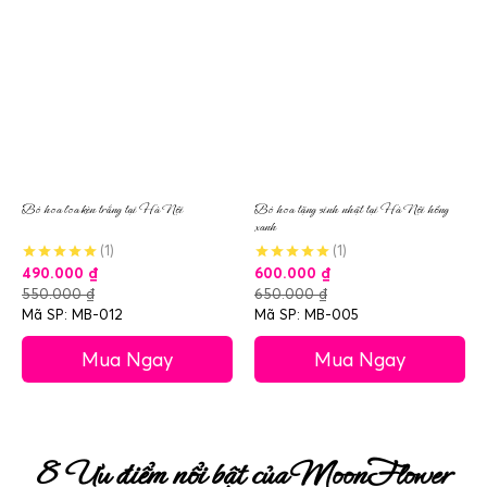
Bó hoa loa kèn trắng tại Hà Nội
Bó hoa tặng sinh nhật tại Hà Nội hồng
xanh
(1)
(1)
490.000
₫
600.000
₫
550.000
₫
650.000
₫
Mã SP: MB-012
Mã SP: MB-005
Mua Ngay
Mua Ngay
8 Ưu điểm nổi bật của MoonFlower