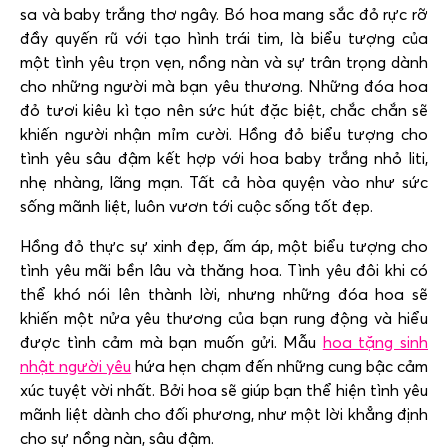
sa và baby trắng thơ ngây. Bó hoa mang sắc đỏ rực rỡ
đầy quyến rũ với tạo hình trái tim, là biểu tượng của
một tình yêu trọn vẹn, nồng nàn và sự trân trọng dành
cho những người mà bạn yêu thương. Những đóa hoa
đỏ tươi kiêu kì tạo nên sức hút đặc biệt, chắc chắn sẽ
khiến người nhận mỉm cười. Hồng đỏ biểu tượng cho
tình yêu sâu đậm kết hợp với hoa baby trắng nhỏ liti,
nhẹ nhàng, lãng mạn. Tất cả hòa quyện vào như sức
sống mãnh liệt, luôn vươn tới cuộc sống tốt đẹp.
Hồng đỏ thực sự xinh đẹp, ấm áp, một biểu tượng cho
tình yêu mãi bền lâu và thăng hoa.
Tình yêu đôi khi có
thể khó nói lên thành lời, nhưng những đóa hoa sẽ
khiến một nửa yêu thương của bạn rung động và hiểu
được tình cảm mà bạn muốn gửi. Mẫu
hoa tặng sinh
nhật người yêu
hứa hẹn chạm đến những cung bậc cảm
xúc tuyệt vời nhất. Bởi hoa sẽ giúp bạn thể hiện tình yêu
mãnh liệt dành cho đối phương, như một lời khẳng định
cho sự nồng nàn, sâu đậm.