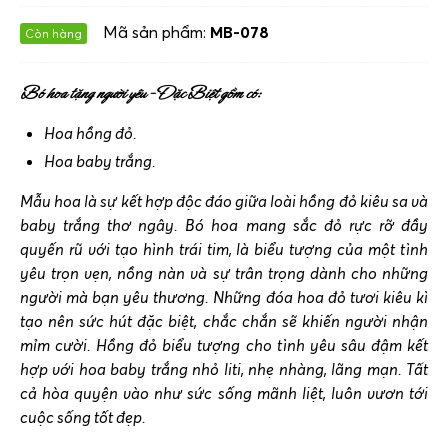
Mã sản phẩm:
MB-078
Còn hàng
Bó hoa tặng người yêu – Đặc Biệt gồm có:
Hoa hồng đỏ.
Hoa baby trắng.
Mẫu hoa là sự kết hợp độc đáo giữa loài hồng đỏ kiêu sa và
baby trắng thơ ngây. Bó hoa mang sắc đỏ rực rỡ đầy
quyến rũ với tạo hình trái tim, là biểu tượng của một tình
yêu trọn vẹn, nồng nàn và sự trân trọng dành cho những
người mà bạn yêu thương. Những đóa hoa đỏ tươi kiêu kì
tạo nên sức hút đặc biệt, chắc chắn sẽ khiến người nhận
mỉm cười. Hồng đỏ biểu tượng cho tình yêu sâu đậm kết
hợp với hoa baby trắng nhỏ liti, nhẹ nhàng, lãng mạn. Tất
cả hòa quyện vào như sức sống mãnh liệt, luôn vươn tới
cuộc sống tốt đẹp.