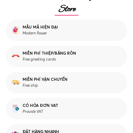
Store
MẪU MÃ HIỆN ĐẠI
Modern flower
MIỄN PHÍ THIỆP/BĂNG RÔN
Free greeting cards
MIỄN PHÍ VẬN CHUYỂN
Free ship
CÓ HÓA ĐƠN VAT
Provide VAT
ĐẶT HÀNG NHANH