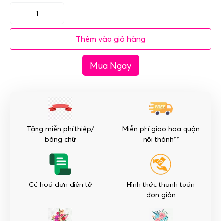
Bó
hoa
Thêm vào giỏ hàng
tặng
người
Mua Ngay
yêu
-
Đặc
Biệt
số
lượng
Tặng miễn phí thiệp/
Miễn phí giao hoa quận
băng chữ
nội thành**
Có hoá đơn điện tử
Hình thức thanh toán
đơn giản