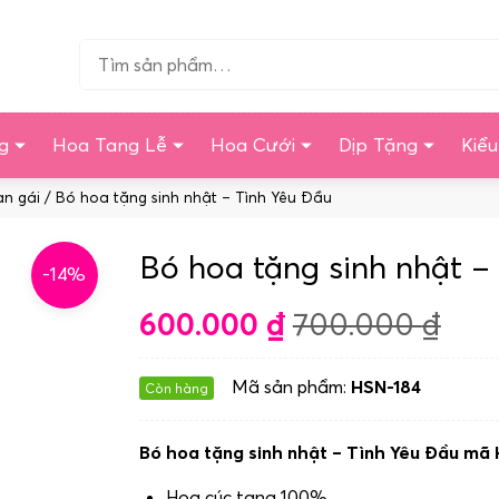
Tìm…
g
Hoa Tang Lễ
Hoa Cưới
Dịp Tặng
Kiể
ạn gái
/ Bó hoa tặng sinh nhật – Tình Yêu Đầu
Bó hoa tặng sinh nhật –
-14%
600.000
₫
700.000
₫
Mã sản phẩm:
HSN-184
Còn hàng
Bó hoa tặng sinh nhật – Tình Yêu Đầu mã
Hoa cúc tana 100%