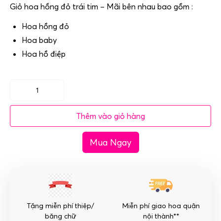
Giỏ hoa hồng đỏ trái tim – Mãi bên nhau bao gồm :
Hoa hồng đỏ
Hoa baby
Hoa hồ điệp
Giỏ
hoa
Thêm vào giỏ hàng
hồng
đỏ
Mua Ngay
trái
tim
–
Mãi
bên
nhau
Tặng miễn phí thiệp/
Miễn phí giao hoa quận
số
băng chữ
nội thành**