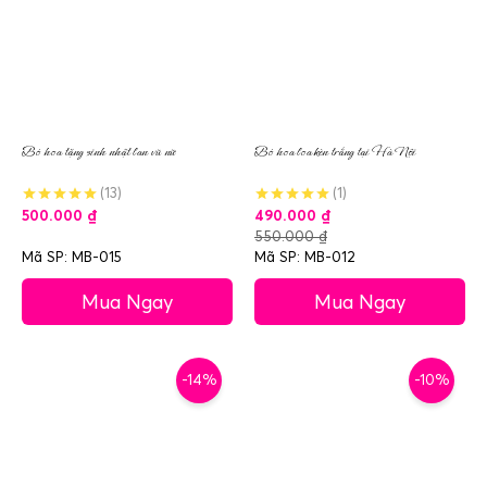
Bó hoa tặng sinh nhật lan vũ nữ
Bó hoa loa kèn trắng tại Hà Nội
(13)
(1)
500.000
₫
490.000
₫
550.000
₫
Mã SP: MB-015
Mã SP: MB-012
Mua Ngay
Mua Ngay
-14%
-10%