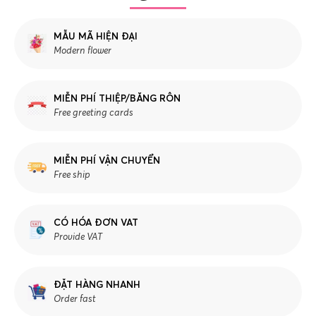
MẪU MÃ HIỆN ĐẠI
Modern flower
MIỄN PHÍ THIỆP/BĂNG RÔN
Free greeting cards
MIỄN PHÍ VẬN CHUYỂN
Free ship
CÓ HÓA ĐƠN VAT
Provide VAT
ĐẶT HÀNG NHANH
Order fast