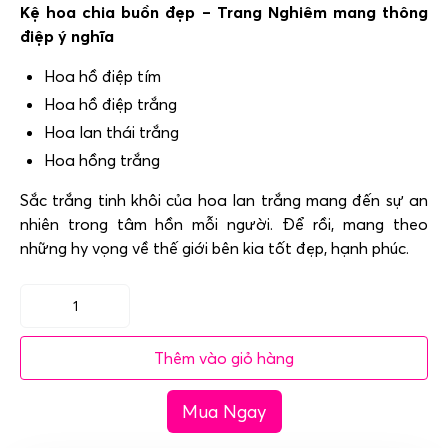
Kệ hoa chia buồn đẹp – Trang Nghiêm mang thông
điệp ý nghĩa
Hoa hồ điệp tím
Hoa hồ điệp trắng
Hoa lan thái trắng
Hoa hồng trắng
Sắc trắng tinh khôi của hoa lan trắng mang đến sự an
nhiên trong tâm hồn mỗi người. Để rồi, mang theo
những hy vọng về thế giới bên kia tốt đẹp, hạnh phúc.
Kệ
hoa
Thêm vào giỏ hàng
chia
buồn
Mua Ngay
đẹp
-