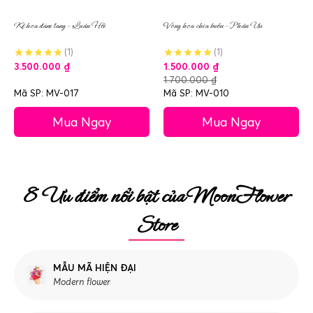
Kệ hoa đám tang – Luân Hồi
Vòng hoa chia buồn – Phân Ưu
(1)
(1)
3.500.000
₫
1.500.000
₫
1.700.000
₫
Mã SP: MV-017
Mã SP: MV-010
Mua Ngay
Mua Ngay
8 Ưu điểm nổi bật của MoonFlower
Store
MẪU MÃ HIỆN ĐẠI
Modern flower