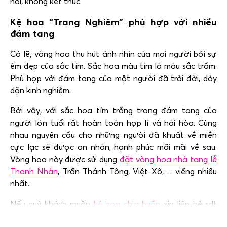
hồi, không kết thúc.
Kệ hoa “Trang Nghiêm” phù hợp với nhiều
đám tang
Có lẽ, vòng hoa thu hút ánh nhìn của mọi người bởi sự
êm đẹp của sắc tím. Sắc hoa màu tím là màu sắc trầm.
Phù hợp với đám tang của một người đã trải đời, dày
dặn kinh nghiệm.
Bởi vậy, với sắc hoa tím trắng trong đám tang của
người lớn tuổi rất hoàn toàn hợp lí và hài hòa. Cùng
nhau nguyện cầu cho những người đã khuất về miền
cực lạc sẽ được an nhàn, hạnh phúc mãi mãi về sau.
Vòng hoa này được sử dụng
đặt vòng hoa nhà tang lễ
Thanh Nhàn
, Trần Thánh Tông, Việt Xô,… viếng nhiều
nhất.
Nếu quý khách muốn
kệ hoa chia buồn
xin liên hệ sdt
của chúng tôi
0983698184
.