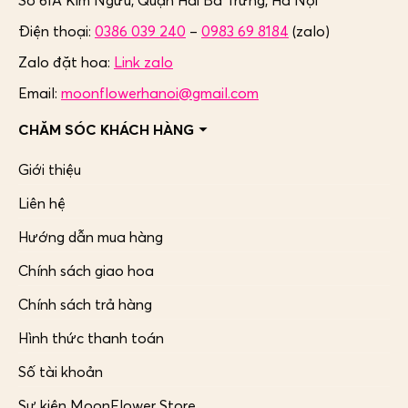
Số 61A Kim Ngưu, Quận Hai Bà Trưng,
Hà Nội
Điện thoại:
0386 039 240
–
0983 69 8184
(zalo)
Zalo đặt hoa:
Link zalo
Email:
moonflowerhanoi@gmail.com
CHĂM SÓC KHÁCH HÀNG
Giới thiệu
Liên hệ
Hướng dẫn mua hàng
Chính sách giao hoa
Chính sách trả hàng
Hình thức thanh toán
Số tài khoản
Sự kiện MoonFlower Store