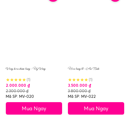
Vòng hoa đám tang – Hy Vọng
Hoa tang lễ – An Tịnh
(1)
(1)
2.000.000
₫
3.500.000
₫
2.300.000
₫
3.800.000
₫
Mã SP: MV-020
Mã SP: MV-022
Mua Ngay
Mua Ngay