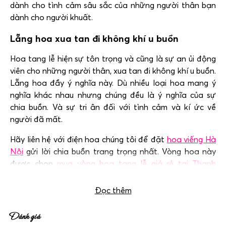
dành cho tình cảm sâu sắc của những người thân bạn
dành cho người khuất.
Lẵng hoa xua tan đi không khí u buồn
Hoa tang lễ hiện sự tôn trọng và cũng là sự an ủi động
viên cho những người thân, xua tan đi không khí u buồn.
Lẵng hoa đầy ý nghĩa này. Dù nhiều loại hoa mang ý
nghĩa khác nhau nhưng chúng đều là ý nghĩa của sự
chia buồn. Và sự tri ân đối với tình cảm và kí ức về
người đã mất.
Hãy liên hệ với điện hoa chúng tôi để đặt
hoa viếng Hà
Nội
gửi lời chia buồn trang trọng nhất. Vòng hoa này
được chọn
mua vòng hoa tang lễ giá rẻ tại Thanh
Nhàn
, 198, 354,… khi viếng người cao tuổi ở Hà Nội.
Đọc thêm
Đánh giá