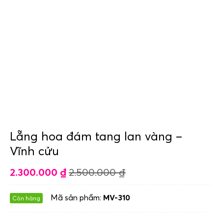
Lẵng hoa đám tang lan vàng –
Vĩnh cửu
2.300.000
₫
2.500.000
₫
Mã sản phẩm:
MV-310
Còn hàng