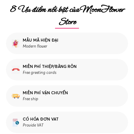
8 Ưu điểm nổi bật của MoonFlower
Store
MẪU MÃ HIỆN ĐẠI
Modern flower
MIỄN PHÍ THIỆP/BĂNG RÔN
Free greeting cards
MIỄN PHÍ VẬN CHUYỂN
Free ship
CÓ HÓA ĐƠN VAT
Provide VAT