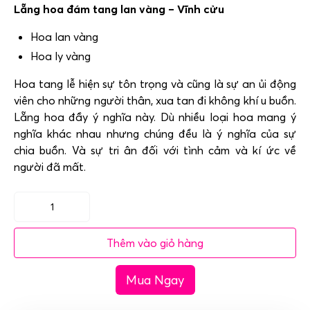
Lẵng hoa đám tang lan vàng – Vĩnh cửu
Hoa lan vàng
Hoa ly vàng
Hoa tang lễ hiện sự tôn trọng và cũng là sự an ủi động
viên cho những người thân, xua tan đi không khí u buồn.
Lẵng hoa đầy ý nghĩa này. Dù nhiều loại hoa mang ý
nghĩa khác nhau nhưng chúng đều là ý nghĩa của sự
chia buồn. Và sự tri ân đối với tình cảm và kí ức về
người đã mất.
Lẵng
hoa
Thêm vào giỏ hàng
đám
tang
Mua Ngay
lan
vàng