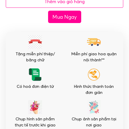
Thêm vào giỏ hàng
khai
trương
Mua Ngay
mầu
kem
vàng
-
Tiến
bước
Tặng miễn phí thiệp/
Miễn phí giao hoa quận
số
băng chữ
nội thành**
lượng
Có hoá đơn điện tử
Hình thức thanh toán
đơn giản
Chụp hình sản phẩm
Chụp ảnh sản phẩm tại
thực tế trước khi giao
nơi giao