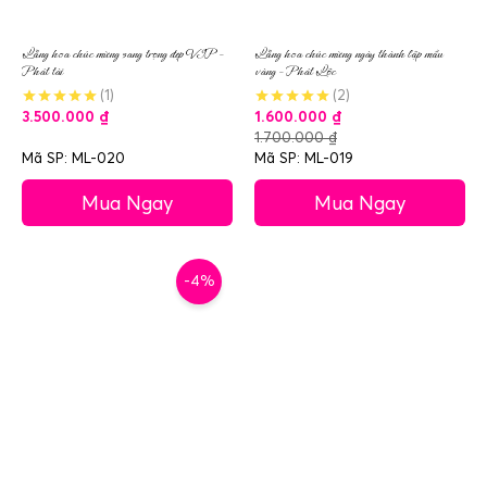
Lẵng hoa chúc mừng sang trọng đẹp VIP –
Lẵng hoa chúc mừng ngày thành lập mầu
Phát tài
vàng – Phát Lộc
(1)
(2)
3.500.000
₫
1.600.000
₫
1.700.000
₫
Mã SP: ML-020
Mã SP: ML-019
Mua Ngay
Mua Ngay
-4%