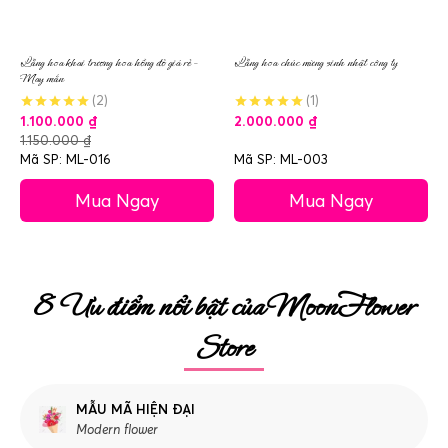
Lẵng hoa khai trương hoa hồng đỏ giá rẻ –
Lẵng hoa chúc mừng sinh nhật công ty
May mắn
(2)
(1)
1.100.000
₫
2.000.000
₫
1.150.000
₫
Mã SP: ML-016
Mã SP: ML-003
Mua Ngay
Mua Ngay
8 Ưu điểm nổi bật của MoonFlower
Store
MẪU MÃ HIỆN ĐẠI
Modern flower