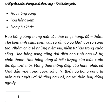
Lẵng hoa khai trương mầu kem vàng – Tiến bước gồm:
Hoa hồng vàng
hoa hồng kem
Hoa phụ khác
Hoa hồng vàng mang một sắc thái nhẹ nhàng, đằm thắm.
Thể hiện tình cảm, niềm vui, sự ấm áp và khơi gợi sự sáng
tạo. Nhằm chia sẻ những niềm vui, niềm tự hào trong cuộc
sống. Hoa hồng vàng cũng đại diện cho tình bạn vô tư,
chân thành. Hoa hồng vàng là biểu tượng của mùa xuân
ấm áp, tươi mới. Mang theo thông điệp của hạnh phúc và
khởi đầu mới trong cuộc sống. Vì thế, hoa hồng vàng là
món quà tuyệt với để tặng bạn bè, người thân hay đồng
nghiệp.
Lẵng
hoa