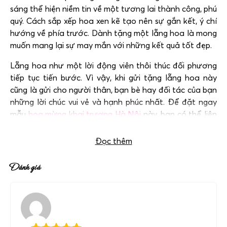
sáng thể hiện niềm tin về một tương lai thành công, phú
quý. Cách sắp xếp hoa xen kẽ tạo nên sự gắn kết, ý chí
hướng về phía trước. Dành tặng một lẵng hoa là mong
muốn mang lại sự may mắn với những kết quả tốt đẹp.
Lẵng hoa như một lời động viên thôi thúc đối phương
tiếp tục tiến bước. Vì vậy, khi gửi tặng lẵng hoa này
cũng là gửi cho người thân, bạn bè hay đối tác của bạn
những lời chúc vui vẻ và hạnh phúc nhất. Để đặt ngay
mẫu
hoa mừng khai trương Hà Nội
này, bạn có thể liên
hệ với chúng tôi qua hotline:
0983 698 184.
Đọc thêm
Đánh giá