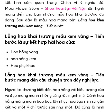
kết tình cảm quan trọng. Chính vì ý nghĩa đó,
MoonFlower Store –
Shop hoa tại Hà Nội
hân hạnh
mang đến cho bạn những mẫu hoa khai trương đa
dạng. Sau đây là mẫu hoa mang tên:
Lẵng hoa khai
trương mầu kem vàng – Tiến bước
.
Lẵng hoa khai trương mầu kem vàng – Tiến
bước là sự kết hợp hài hòa của:
Hoa hồng vàng
hoa hồng kem
Hoa phụ khác
Lẵng hoa khai trương mầu kem vàng – Tiến
bước mang đến câu chuyện tràn đầy nghị lực.
Người ta thường biết đến hoa hồng với biểu tượng của
vẻ đẹp mong manh những cũng rất mạnh mẽ. Cánh hoa
hồng mỏng manh bao bọc lấy nhụy hoa tạo nên sự gắn
kết và một ý chí trước sau như một. Đó cũng là hình