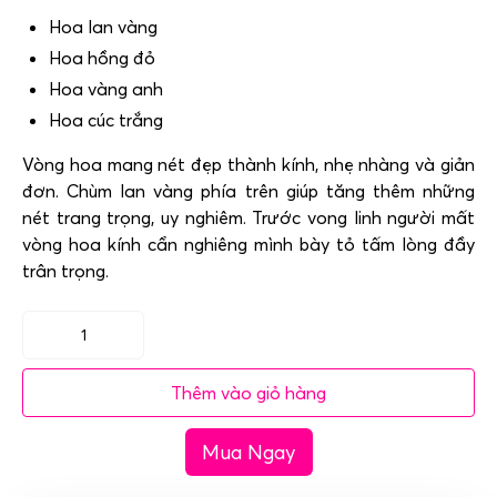
Hoa lan vàng
Hoa hồng đỏ
Hoa vàng anh
Hoa cúc trắng
Vòng hoa mang nét đẹp thành kính, nhẹ nhàng và giản
đơn. Chùm lan vàng phía trên giúp
tăng thêm những
nét trang trọng, uy nghiêm. Trước vong linh người mất
vòng hoa kính cẩn nghiêng mình bày tỏ tấm lòng đầy
trân trọng.
Vòng
hoa
Thêm vào giỏ hàng
ovan
Hà
Mua Ngay
Nội
-