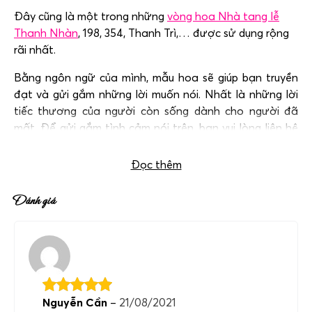
Đây cũng là một trong những
vòng hoa Nhà tang lễ
Thanh Nhàn
, 198, 354, Thanh Trì,… được sử dụng rộng
rãi nhất.
Bằng ngôn ngữ của mình, mẫu hoa sẽ giúp bạn truyền
đạt và gửi gắm những lời muốn nói. Nhất là những lời
tiếc thương của người còn sống dành cho người đã
mất. Để gửi gắm tình cảm nói trên, bạn vui lòng liên hệ
với chúng tôi qua hotline:
0983 698 184
Đọc thêm
Đánh giá
Nguyễn Cần
–
21/08/2021