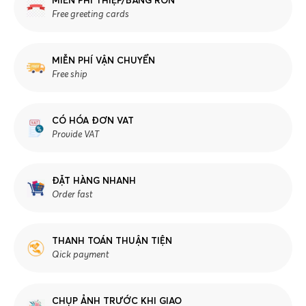
MIỄN PHÍ THIỆP/BĂNG RÔN
Free greeting cards
MIỄN PHÍ VẬN CHUYỂN
Free ship
CÓ HÓA ĐƠN VAT
Provide VAT
ĐẶT HÀNG NHANH
Order fast
THANH TOÁN THUẬN TIỆN
Qick payment
CHỤP ẢNH TRƯỚC KHI GIAO