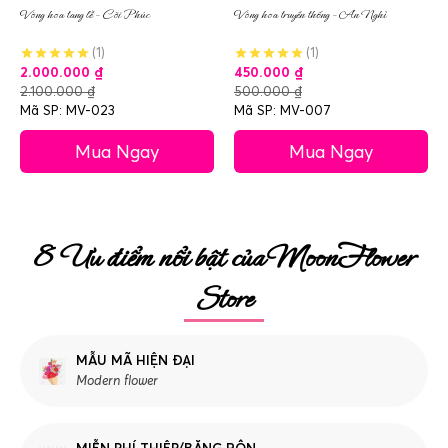
Vòng hoa tang lễ – Cõi Phúc
Vòng hoa truyền thống – An Nghỉ
(1)
(1)
2.000.000
₫
450.000
₫
2.100.000
₫
500.000
₫
Mã SP: MV-023
Mã SP: MV-007
Mua Ngay
Mua Ngay
8 Ưu điểm nổi bật của MoonFlower
Store
MẪU MÃ HIỆN ĐẠI
Modern flower