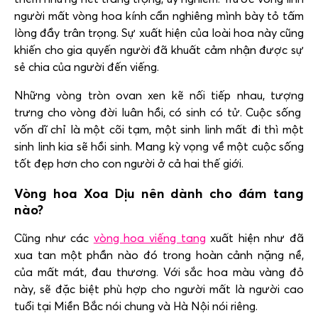
người mất vòng hoa kính cẩn nghiêng mình bày tỏ tấm
lòng đầy trân trọng. Sự xuất hiện của loài hoa này cũng
khiến cho gia quyến người đã khuất cảm nhận được sự
sẻ chia của người đến viếng.
Những vòng tròn ovan xen kẽ nối tiếp nhau, tượng
trưng cho vòng đời luân hồi, có sinh có tử. Cuộc sống
vốn dĩ chỉ là một cõi tạm, một sinh linh mất đi thì một
sinh linh kia sẽ hồi sinh. Mang kỳ vọng về một cuộc sống
tốt đẹp hơn cho con người ở cả hai thế giới.
Vòng hoa Xoa Dịu nên dành cho đám tang
nào?
Cũng như các
vòng hoa viếng tang
xuất hiện như đã
xua tan một phần nào đó trong hoàn cảnh nặng nề,
của mất mát, đau thương. Với sắc hoa màu vàng đỏ
này, sẽ đặc biệt phù hợp cho người mất là người cao
tuổi tại Miền Bắc nói chung và Hà Nội nói riêng.