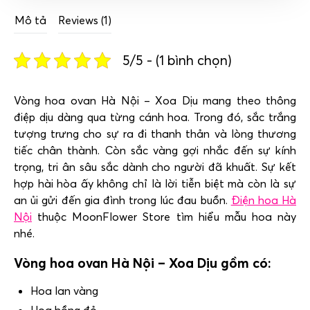
Mô tả
Reviews (1)
5/5 - (1 bình chọn)
Vòng hoa ovan Hà Nội – Xoa Dịu mang theo thông
điệp dịu dàng qua từng cánh hoa. Trong đó, sắc trắng
tượng trưng cho sự ra đi thanh thản và lòng thương
tiếc chân thành. Còn sắc vàng gợi nhắc đến sự kính
trọng, tri ân sâu sắc dành cho người đã khuất. Sự kết
hợp hài hòa ấy không chỉ là lời tiễn biệt mà còn là sự
an ủi gửi đến gia đình trong lúc đau buồn.
Điện hoa Hà
Nội
thuộc MoonFlower Store tìm hiểu mẫu hoa này
nhé.
Vòng hoa ovan Hà Nội – Xoa Dịu gồm có:
Hoa lan vàng
Hoa hồng đỏ