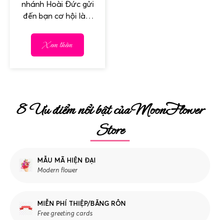
làm việc tại Hoài
nhánh Hoài Đức gửi
Đức
đến bạn cơ hội làm
việc trong môi trường
vui vẻ, hòa đồng &
Xem thêm
đầy...
8 Ưu điểm nổi bật của MoonFlower
Store
MẪU MÃ HIỆN ĐẠI
Modern flower
MIỄN PHÍ THIỆP/BĂNG RÔN
Free greeting cards