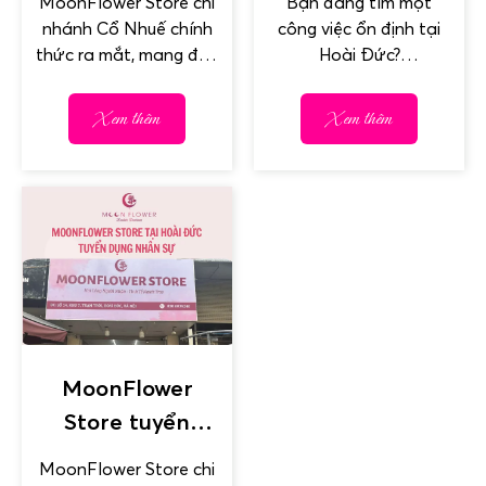
MoonFlower Store chi
Bạn đang tìm một
Cổ Nhuế
tại Thôn Nội 2,
nhánh Cổ Nhuế chính
công việc ổn định tại
Hoài Đức
thức ra mắt, mang đến
Hoài Đức?
cho người dân khu vực
MoonFlower Store
Bắc Từ Liêm một địa...
đang tuyển dụng!
Xem thêm
Xem thêm
Trong không khí rộn
ràng khai...
MoonFlower
Store tuyển
dụng nhân sự
MoonFlower Store chi