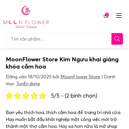
Chuyển
tới
0
nội
Giỏ
dung
hàng
Tìm…
MoonFlower Store Kim Ngưu khai giảng
khóa cắm hoa
Đăng vào
18/10/2025
bởi
MoonFlower Store
Danh
mục:
Tuyển dụng
5/5 - (2 bình chọn)
Bạn yêu thích hoa, thích cắm hoa để trang trí nhà cửa.
Hay muốn bắt đầu khởi nghiệp một công việc mới trở
thành một thợ cắm hoa. Hay xa hơn nữa là mở shop