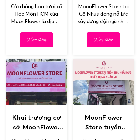
Hồ Chí Minh
dụng nhân sự
Cửa hàng hoa tươi xã
MoonFlower Store tại
làm việc tại Cổ
Hóc Môn HCM của
Cổ Nhuế đang nỗ lực
Nhuế
MoonFlower là địa chỉ
xây dựng đội ngũ nhân
chuyên cung cấp tất
sự vững mạnh để phục
cả các dịch vụ hoa...
vụ khách hàng tốt...
Xem thêm
Xem thêm
Khai trương cơ
MoonFlower
sở MoonFlower
Store tuyển
Store chi nhánh
dụng nhân sự