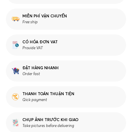
MIỄN PHÍ VẬN CHUYỂN
Free ship
CÓ HÓA ĐƠN VAT
Provide VAT
ĐẶT HÀNG NHANH
Order fast
THANH TOÁN THUẬN TIỆN
Qick payment
CHỤP ẢNH TRƯỚC KHI GIAO
Take pictures before delivering