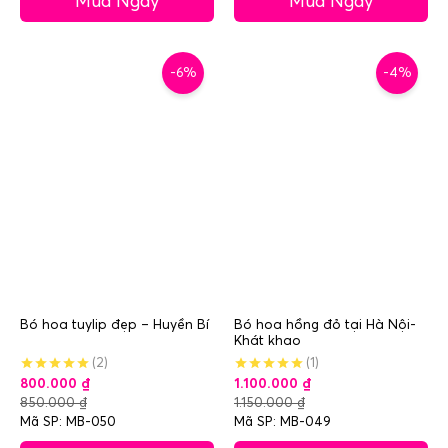
Mua Ngay
Mua Ngay
-6%
-4%
Bó hoa tuylip đẹp – Huyền Bí
Bó hoa hồng đỏ tại Hà Nội-
Khát khao
(2)
(1)
800.000
₫
1.100.000
₫
850.000
₫
1.150.000
₫
Mã SP: MB-050
Mã SP: MB-049