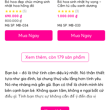
Bó hoa đẹp chúc mừng sinh
Bó hoa sinh nhật hy vọng –
nhật hoa hồng đỏ
Cẩm tú cầu xanh dương
(5)
(3)
690.000
₫
1.000.000
₫
800.000
₫
Mã SP: MB-034
Mã SP: MB-033
Mua Ngay
Mua Ngay
Xem thêm, còn 179 sản phẩm
Bạn bè – đó là thứ tình cảm diệu kỳ nhất. Nó thân thiết
tựa như gia đình, lại chung thuỷ sâu lắng hơn tình yêu.
Nó nhẹ nhàng mà gần gũi. Bạn có thể là chính mình khi
bên cạnh bạn bè. Không quan tâm, không e ngại bất cứ
điều gì. Tình bạn thực sự không cần để ý đến địa vị
trong xã hội. Bạn có thể có được một người bạn thực
sự chỉ khi bạn cởi mở, chia sẻ những tình cảm chân