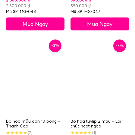
2.500.000
₫
500.000
₫
2.600.000
₫
550.000
₫
Mã SP: MG-048
Mã SP: MG-047
Mua Ngay
Mua Ngay
-3%
-7%
Bó hoa mẫu đơn 10 bông –
Bó hoa tuylip 2 màu – Lời
Thanh Cao
chúc ngọt ngào
(2)
(1)