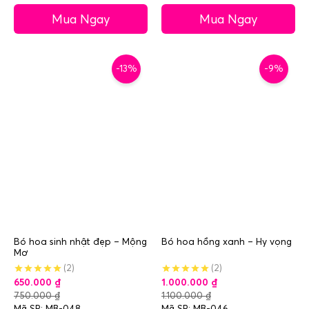
Mua Ngay
Mua Ngay
-13%
-9%
Bó hoa sinh nhật đẹp – Mộng
Bó hoa hồng xanh – Hy vọng
Mơ
(2)
(2)
650.000
₫
1.000.000
₫
750.000
₫
1.100.000
₫
Mã SP: MB-048
Mã SP: MB-046