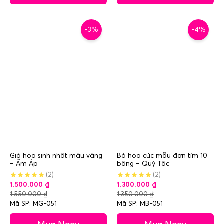
-3%
-4%
Giỏ hoa sinh nhật màu vàng
Bó hoa cúc mẫu đơn tím 10
– Ấm Áp
bông – Quý Tộc
(2)
(2)
1.500.000
₫
1.300.000
₫
1.550.000
₫
1.350.000
₫
Mã SP: MG-051
Mã SP: MB-051