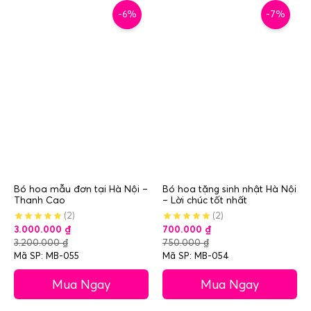
-6%
-7%
Bó hoa mẫu đơn tại Hà Nội –
Bó hoa tặng sinh nhật Hà Nội
Thanh Cao
– Lời chúc tốt nhất
(2)
(2)
3.000.000
₫
700.000
₫
3.200.000
₫
750.000
₫
Mã SP: MB-055
Mã SP: MB-054
Mua Ngay
Mua Ngay