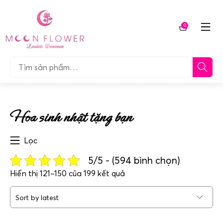
Chuyển
tới
0
nội
Giỏ
dung
hàng
Tìm…
Hoa sinh nhật tặng bạn
Lọc
5/5 - (594 bình chọn)
Sorted
Hiển thị 121–150 của 199 kết quả
by
latest