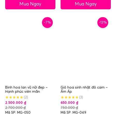
Mua Ngay
Mua Ngay
-7%
-13%
Bình hoa lan vũ nữ đẹp –
Giỏ hoa sinh nhật đỏ cam –
Hạnh phúc viên mãn
Ấm Áp
(2)
(3)
2.500.000
₫
650.000
₫
2.700.000
₫
750.000
₫
Mã SP: MG-050
Mã SP: MG-049