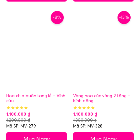
-8%
-15%
Hoa chia buồn tang lễ – Vĩnh
Vòng hoa cúc vàng 2 tầng –
cửu
Kính dâng
1.100.000
₫
1.100.000
₫
1.200.000
₫
1.300.000
₫
Mã SP: MV-279
Mã SP: MV-328
Mua Ngay
Mua Ngay