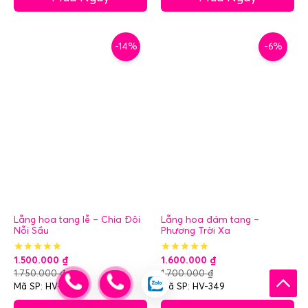
-14%
-6%
Lẵng hoa tang lễ – Chia Đôi
Lẵng hoa đám tang –
Nỗi Sầu
Phương Trời Xa
1.500.000
₫
1.600.000
₫
1.750.000
₫
1.700.000
₫
Mã SP: HV-351
Mã SP: HV-349