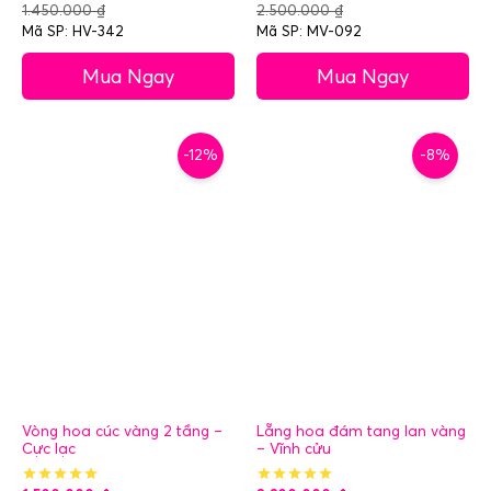
1.450.000
₫
2.500.000
₫
Mã SP: HV-342
Mã SP: MV-092
Mua Ngay
Mua Ngay
-12%
-8%
Vòng hoa cúc vàng 2 tầng –
Lẵng hoa đám tang lan vàng
Cực lạc
– Vĩnh cửu