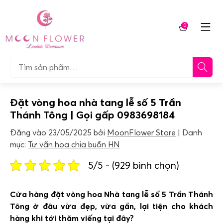
Chuyển
tới
0
nội
Giỏ
dung
hàng
Tìm…
Đặt vòng hoa nhà tang lễ số 5 Trần
Thánh Tông | Gọi gấp 0983698184
Đăng vào
23/05/2025
bởi
MoonFlower Store
Danh
mục:
Tư vấn hoa chia buồn HN
5/5 - (929 bình chọn)
Cửa hàng đặt vòng hoa Nhà tang lễ số 5 Trần Thánh
Tông ở đâu vừa đẹp, vừa gần, lại tiện cho khách
hàng khi tới thăm viếng tại đâ
y?