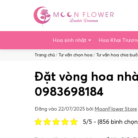
Chuyển
tới
nội
dung
Hoa sinh nhật
Hoa Khai Trươn
Duyệt:
Trang chủ
Tư vấn chọn hoa
Tư vấn hoa chia bu
Đặt vòng hoa nhà 
0983698184
Đăng vào
22/07/2025
bởi
MoonFlower Store
5/5 - (856 bình chọn