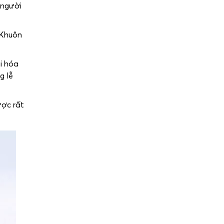
 người
 Khuôn
i hóa
g lễ
ược rất