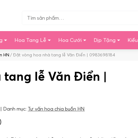
Tìm…
g
Hoa Tang Lễ
Hoa Cưới
Dịp Tặng
Kiể
ồn HN
Đặt vòng hoa nhà tang lễ Văn Điển | 0983698184
tang lễ Văn Điển |
Danh mục:
Tư vấn hoa chia buồn HN
)