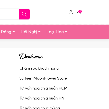
0
Click
Giỏ
để
hàng
quản
u Dáng
Hội Nghị
Loại Hoa
lý
tài
khoản
Danh mục
Chăm sóc khách hàng
Sự kiện MoonFlower Store
Tư vấn hoa chia buồn HCM
Tư vấn hoa chia buồn HN
Tư vấn hoa chúc mừng