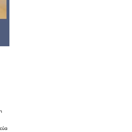
n
 của