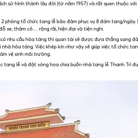
ịch sử hình thành lâu đời (từ năm 1957) và rất quen thuộc với
h; 2 phòng tổ chức tang lễ bảo đảm phục vụ 8 đám tang/ngày.
ỗ xe, thảm cỏ… rộng rãi, hiện đại và tiện nghi.
n có nhu cầu hỏa táng thì quan tài sẽ được đưa thẳng sang đà
nhà hỏa táng. Việc khép kín như vậy sẽ giúp việc tổ chức tan
 đảm vệ sinh môi trường.
ức tang lễ và đặt vòng hoa chia buồn nhà tang lễ Thanh Trì đ