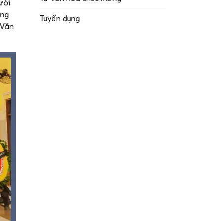
ười
ọng
Tuyển dụng
 Văn