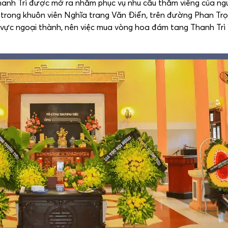
hanh Trì được mở ra nhằm phục vụ nhu cầu thăm viếng của ng
m trong khuôn viên Nghĩa trang Văn Điển, trên đường Phan Tr
hu vực ngoại thành, nên việc mua vòng hoa đám tang Thanh Trì