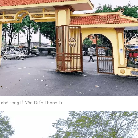
ỉ nhà tang lễ Văn Điển Thanh Trì