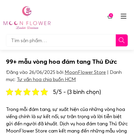
Chuyển
tới
0
nội
Giỏ
dung
hàng
Tìm…
99+ mẫu vòng hoa đám tang Thủ Đức
Đăng vào
26/06/2025
bởi
MoonFlower Store
Danh
mục:
Tư vấn hoa chia buồn HCM
5/5 - (3 bình chọn)
Trong mỗi đám tang, sự xuất hiện của những vòng hoa
viếng chính là sự kết nối, sự trân trọng và lời tiễn biệt
gửi đến người đã khuất. Dịch vụ hoa đám tang Thủ Đức
MoonFlower Store cam kết mang đến những mẫu vòng