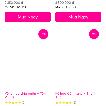
2.350.000
₫
3.500.000
₫
Mã SP: HV-361
Mã SP: HV-360
Mua Ngay
Mua Ngay
-7%
-9%
Vòng hoa chia buồn – Tôn
Kệ hoa đám tang – Thanh
Vinh 2
Thản
(2)
(2)