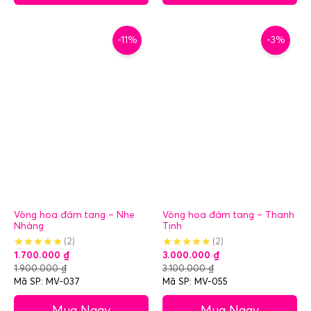
-11%
-3%
Vòng hoa đám tang – Nhẹ
Vòng hoa đám tang – Thanh
Nhàng
Tịnh
(2)
(2)
1.700.000
₫
3.000.000
₫
1.900.000
₫
3.100.000
₫
Mã SP: MV-037
Mã SP: MV-055
Mua Ngay
Mua Ngay