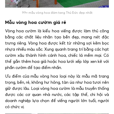
99+ mẫu vòng hoa đám tang Thủ Đức đẹp nhất
Mẫu vòng hoa cườm giá rẻ
Vòng hoa cườm là kiểu hoa viếng được làm thủ công
bằng các chất liệu nhân tạo bền đẹp, mang nét đặc
trưng riêng. Vòng hoa được kết từ những sợi kẽm bọc
nhựa nhiều màu sắc. Xung quanh trang trí bằng các hạt
cườm xâu thành hình cánh hoa, chiếc lá mềm mại. Có
thể gắn thêm hoa giả hoặc hoa lưới xếp lớp xen kẽ với
phần cườm để tạo điểm nhấn.
Ưu điểm của mẫu vòng hoa loại này là: mẫu mã trang
trọng, bền, rẻ, không hư hỏng, tàn úa như hoa tươi nên
giữ được lâu. Loại vòng hoa cườm là mẫu truyền thống
được các cơ quan nhà nước, các tập thể, chi hội và
doanh nghiệp lựa chọn để viếng người lớn tuổi, người
có chức vị.