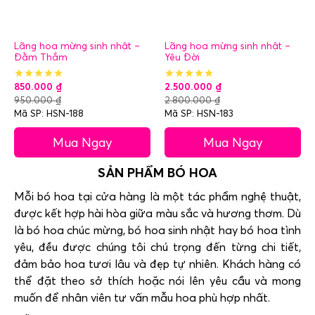
Lãng hoa mừng sinh nhật –
Lãng hoa mừng sinh nhật –
Đằm Thắm
Yêu Đời
850.000
₫
2.500.000
₫
950.000
₫
2.800.000
₫
Mã SP: HSN-188
Mã SP: HSN-183
Mua Ngay
Mua Ngay
SẢN PHẨM BÓ HOA
Mỗi bó hoa tại cửa hàng là một tác phẩm nghệ thuật,
được kết hợp hài hòa giữa màu sắc và hương thơm. Dù
là bó hoa chúc mừng, bó hoa sinh nhật hay bó hoa tình
yêu, đều được chúng tôi chú trọng đến từng chi tiết,
đảm bảo hoa tươi lâu và đẹp tự nhiên. Khách hàng có
thể đặt theo sở thích hoặc nói lên yêu cầu và mong
muốn để nhân viên tư vấn mẫu hoa phù hợp nhất.