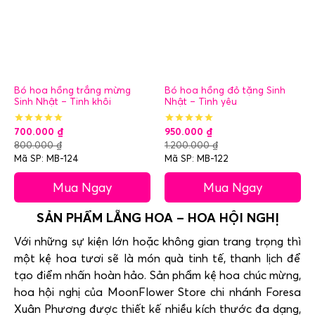
Bó hoa hồng trắng mừng
Bó hoa hồng đỏ tặng Sinh
Sinh Nhật – Tinh khôi
Nhật – Tình yêu
700.000
₫
950.000
₫
800.000
₫
1.200.000
₫
Mã SP: MB-124
Mã SP: MB-122
Mua Ngay
Mua Ngay
SẢN PHẨM LẴNG HOA – HOA HỘI NGHỊ
Với những sự kiện lớn hoặc không gian trang trọng thì
một kệ hoa tươi sẽ là món quà tinh tế, thanh lịch để
tạo điểm nhấn hoàn hảo. Sản phẩm kệ hoa chúc mừng,
hoa hội nghị của MoonFlower Store chi nhánh Foresa
Xuân Phương được thiết kế nhiều kích thước đa dạng,