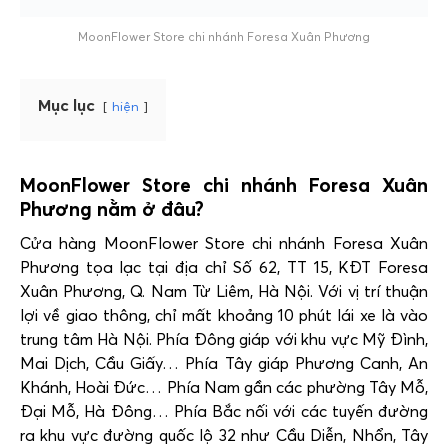
MoonFlower Store chi nhánh Foresa Xuân Phương
Mục lục
hiện
MoonFlower Store chi nhánh Foresa Xuân
Phương nằm ở đâu?
Cửa hàng MoonFlower Store chi nhánh Foresa Xuân
Phương tọa lạc tại địa chỉ Số 62, TT 15, KĐT Foresa
Xuân Phương, Q. Nam Từ Liêm, Hà Nội. Với vị trí thuận
lợi về giao thông, chỉ mất khoảng 10 phút lái xe là vào
trung tâm Hà Nội. Phía Đông giáp với khu vực Mỹ Đình,
Mai Dịch, Cầu Giấy… Phía Tây giáp Phương Canh, An
Khánh, Hoài Đức… Phía Nam gần các phường
Tây Mỗ,
Đại Mỗ, Hà Đông… Phía Bắc nối với các tuyến đường
ra khu vực đường quốc lộ 32 như Cầu Diễn, Nhổn, Tây