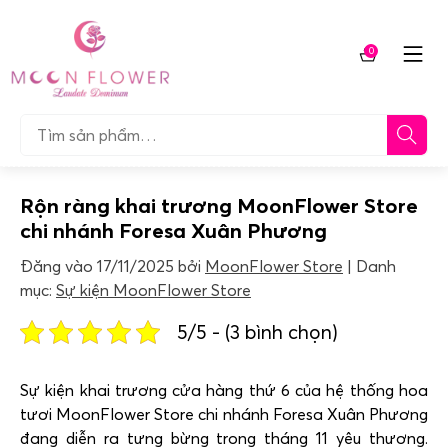
Chuyển
tới
0
nội
Giỏ
dung
hàng
Tìm…
Rộn ràng khai trương MoonFlower Store
chi nhánh Foresa Xuân Phương
Đăng vào
17/11/2025
bởi
MoonFlower Store
Danh
mục:
Sự kiện MoonFlower Store
5/5 - (3 bình chọn)
Sự kiện khai trương cửa hàng thứ 6 của hệ thống hoa
tươi MoonFlower Store chi nhánh Foresa Xuân Phương
đang diễn ra tưng bừng trong tháng 11 yêu thương.